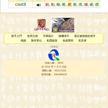
c
aat
3
刷
,
剎
,
唰
,
嚓
,
察
,
擦
,
攃
,
獺
,
礤
,
礸
新手入門
使用凡例
字庫統計
隨機漢字
最近被搜索的漢字
鳴謝
製作單位
私隱政策
免責聲明
意見簿
（
管理員
）
在線人數： 2815
自 2014 年 7 月 8 日起
瀏覽人數： 80211402
使用次數： 294188425