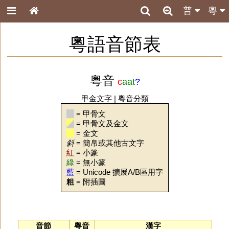
普
粵
粵語音節表
粵音
c
aat
?
甲金文字
|
粵音分類
= 甲骨文
= 甲骨文及金文
= 金文
斜
= 簡帛或其他古文字
紅
= 小篆
綠
= 無小篆
藍
= Unicode 擴展A/B區用字
粗
= 附插圖
音節
粵音
漢字