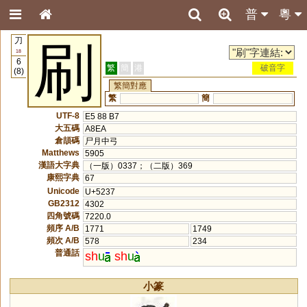
普
粵
刀
刷
18
6
繁
簡
港
破音字
(8)
繁簡對應
繁
簡
UTF-8
E5 88 B7
大五碼
A8EA
倉頡碼
尸月中弓
Matthews
5905
漢語大字典
（一版）0337；（二版）369
康熙字典
67
Unicode
U+5237
GB2312
4302
四角號碼
7220.0
頻序 A/B
1771
1749
頻次 A/B
578
234
普通話
sh
u
sh
u
小篆