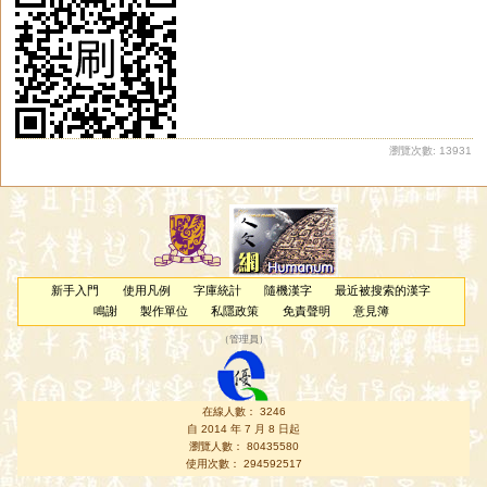
瀏覽次數: 13931
新手入門
使用凡例
字庫統計
隨機漢字
最近被搜索的漢字
鳴謝
製作單位
私隱政策
免責聲明
意見簿
（
管理員
）
在線人數： 3246
自 2014 年 7 月 8 日起
瀏覽人數： 80435580
使用次數： 294592517