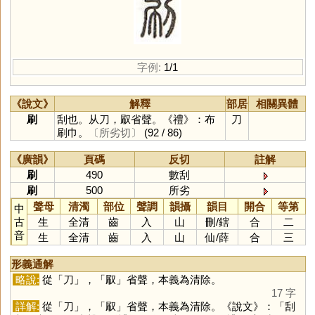
字例:
1/1
《說文》
解釋
部居
相關異體
刷
刮也。从刀，㕞省聲。《禮》：布
刀
刷巾。
〔所劣切〕
(92 / 86)
《廣韻》
頁碼
反切
註解
刷
490
數刮
刷
500
所劣
聲母
清濁
部位
聲調
韻攝
韻目
開合
等第
中
古
生
全清
齒
入
山
刪
/
鎋
合
二
音
生
全清
齒
入
山
仙
/
薛
合
三
形義通解
略說:
從「
刀
」，「
㕞
」省聲，本義為清除。
17 字
詳解:
從「
刀
」，「
㕞
」省聲，本義為清除。《說文》：「刮