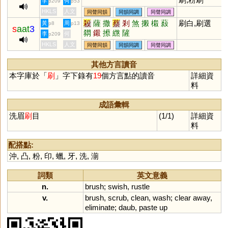
李
何
p209
p53
HKLS
人文
同聲同韻
同韻同調
同聲同調
殺
薩
撒
蔡
剎
煞
摋
樧
蔱
刷白,刷選
黃
周
p8
p13
s
aat
3
閷
鎩
攃
繺
隡
李
何
p209
HKLS
人文
同聲同韻
同韻同調
同聲同調
其他方言讀音
本字庫於「
刷
」字下錄有
19
個方言點的讀音
詳細資
料
成語彙輯
洗眉
刷
目
(1/1)
詳細資
料
配搭點:
沖
,
凸
,
粉
,
印
,
蠟
,
牙
,
洗
,
湔
詞類
英文意義
n.
brush
;
swish
,
rustle
v.
brush
,
scrub
,
clean
,
wash
;
clear
away
,
eliminate
;
daub
,
paste
up