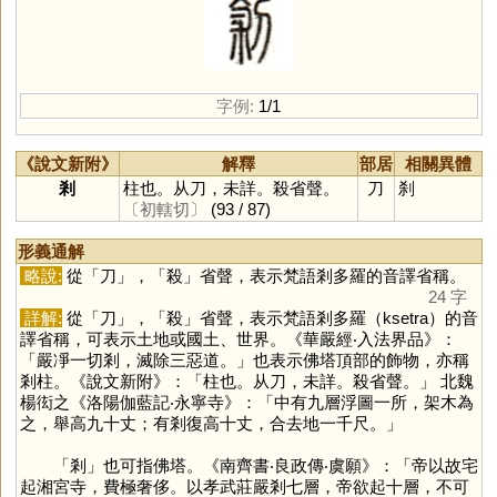
字例:
1/1
《說文新附》
解釋
部居
相關異體
剎
柱也。从刀，未詳。殺省聲。
刀
刹
〔初轄切〕
(93 / 87)
形義通解
略說:
從「
刀
」，「
殺
」省聲，表示梵語剎多羅的音譯省稱。
24 字
詳解:
從「
刀
」，「
殺
」省聲，表示梵語剎多羅（ksetra）的音
譯省稱，可表示土地或國土、世界。《華嚴經‧入法界品》：
「嚴凈一切剎，滅除三惡道。」也表示佛塔頂部的飾物，亦稱
剎柱。《說文新附》：「柱也。从刀，未詳。殺省聲。」 北魏
楊衒之《洛陽伽藍記‧永寧寺》：「中有九層浮圖一所，架木為
之，舉高九十丈；有剎復高十丈，合去地一千尺。」
「
剎
」也可指佛塔。《南齊書‧良政傳‧虞願》：「帝以故宅
起湘宮寺，費極奢侈。以孝武莊嚴剎七層，帝欲起十層，不可