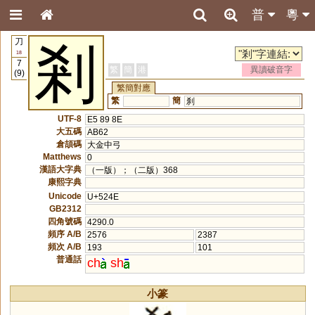
普
粵
刀
剎
18
7
繁
簡
港
異讀破音字
(9)
繁簡對應
繁
簡
刹
UTF-8
E5 89 8E
大五碼
AB62
倉頡碼
大金中弓
Matthews
0
漢語大字典
（一版）；（二版）368
康熙字典
Unicode
U+524E
GB2312
四角號碼
4290.0
頻序 A/B
2576
2387
頻次 A/B
193
101
普通話
ch
sh
小篆