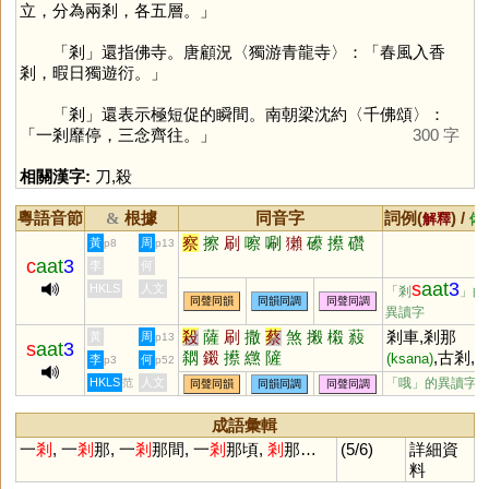
立，分為兩剎，各五層。」
「
剎
」還指佛寺。唐顧況〈獨游青龍寺〉：「春風入香
剎，暇日獨遊衍。」
「
剎
」還表示極短促的瞬間。南朝梁沈約〈千佛頌〉：
「一剎靡停，三念齊往。」
300 字
相關漢字:
刀
,
殺
粵語音節
根據
同音字
詞例(
) /
&
解釋
備
察
擦
刷
嚓
唰
獺
礤
攃
礸
黃
周
p8
p13
c
aat
3
李
何
s
aat
3
HKLS
人文
「剎
」的
同聲同韻
同韻同調
同聲同調
異讀字
殺
薩
刷
撒
蔡
煞
摋
樧
蔱
剎車,剎那
黃
周
p13
s
aat
3
閷
鎩
攃
繺
隡
,古剎,
(ksana)
李
何
p3
p52
剎,寶剎,人頭
HKLS
人文
「哦」的異讀字
范
同聲同韻
同韻同調
同聲同調
剎
成語彙輯
一
剎
, 一
剎
那, 一
剎
那間, 一
剎
那頃,
剎
那…
(5/6)
詳細資
料