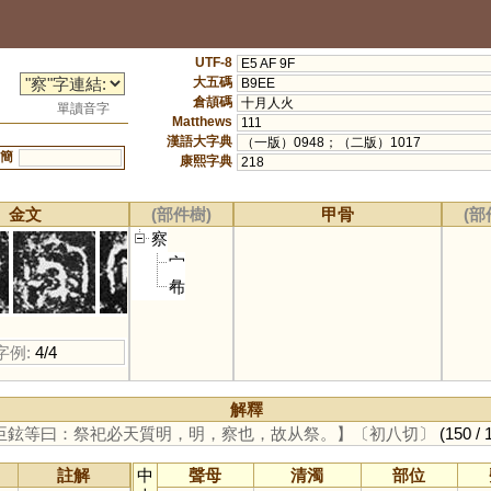
UTF-8
E5 AF 9F
大五碼
B9EE
倉頡碼
十月人火
單讀音字
Matthews
111
漢語大字典
（一版）0948；（二版）1017
簡
康熙字典
218
金文
(部件樹)
甲骨
(部
察
宀
㣇
字例:
4/4
解釋
臣鉉等曰：祭祀必天質明，明，察也，故从祭。】
〔初八切〕
(150 / 
註解
中
聲母
清濁
部位