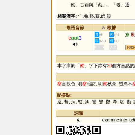
「
察
」古籍與「
蔡
」、「
殺
」通，
相關漢字:
宀
,
㣇
,
祭
,
蔡
,
師
,
殺
粵語音節
根據
&
擦
黃
周
p8
p41
c
aat
3
李
何
p284
p53
HKLS
人文
同聲
本字庫於「
察
」字下錄有
20
個方言點的
察
言觀色, 明
察
暗訪, 明
察
秋毫, 習焉不
配搭點:
巡
,
督
,
洞
,
監
,
糾
,
警
,
覺
,
觀
,
考
,
堪
,
勘
,
詞類
v.
examine
into
judi