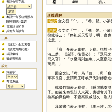
察
488
初八
粵語分類字表:
形義通解
粵語注音系統對照表
略說:
金文從「
宀
」，「
㣇
」聲。小篆
[
聲母
|
韻母
|
聲調
]
普通話音節表
詳解:
金文從「
宀
」，「
㣇
」聲。小篆
其他方言讀音
徐鉉等云：「祭祀必天質明，明，察也
工具
之意。」
《說文》全文索引
「
察
」多表示審察、明察。指對已
《讀史方輿紀要》
清二楚。《論語．衛靈公》：「眾惡之
成語彙輯
問入官》：「水至清則無魚，人至察則
繁簡對照表
萬歲。」
設定
冷僻字:
因金文以「
㣇
」為「
蔡
」，與「
察
軍事長官，意謂周王呼喚尹氏對師察進
粵音系統:
戰國竹簡表示察覺，《睡虎地秦簡．
子。如後來察覺該人未死，應褫奪其子
檢察的職務時，不查察親戚朋友，則人
漢帛書也表示明察，《馬王堆．老子乙