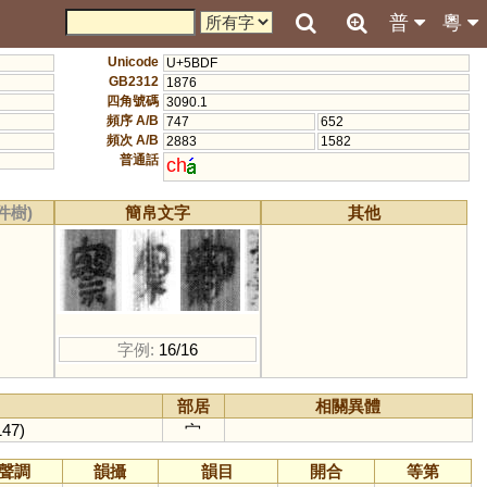
普
粵
Unicode
U+5BDF
GB2312
1876
四角號碼
3090.1
頻序 A/B
747
652
頻次 A/B
2883
1582
普通話
ch
件樹)
簡帛文字
其他
字例:
16/16
部居
相關異體
147)
宀
聲調
韻攝
韻目
開合
等第