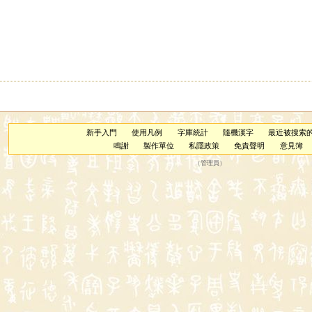
新手入門
使用凡例
字庫統計
隨機漢字
最近被搜索
鳴謝
製作單位
私隱政策
免責聲明
意見簿
（
管理員
）