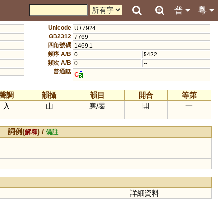
普
粵
Unicode
U+7924
GB2312
7769
四角號碼
1469.1
頻序 A/B
0
5422
頻次 A/B
0
--
普通話
c
聲調
韻攝
韻目
開合
等第
入
山
寒
/
曷
開
一
詞例(
) /
解釋
備註
詳細資料