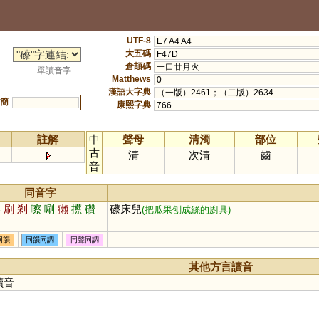
UTF-8
E7 A4 A4
大五碼
F47D
倉頡碼
一口廿月火
單讀音字
Matthews
0
漢語大字典
（一版）2461；（二版）2634
簡
康熙字典
766
註解
中
聲母
清濁
部位
古
清
次清
齒
音
同音字
擦
刷
剎
嚓
唰
獺
攃
礸
礤床兒
(把瓜果刨成絲的廚具)
同韻
同韻同調
同聲同調
其他方言讀音
讀音