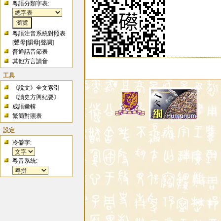
粵語分類字表:
粵語注音系統對照表
[
聲母
|
韻母
|
聲調
]
普通話音節表
其他方言讀音
工具
《說文》全文索引
《讀史方輿紀要》
成語彙輯
繁簡對照表
設定
冷僻字:
粵音系統: