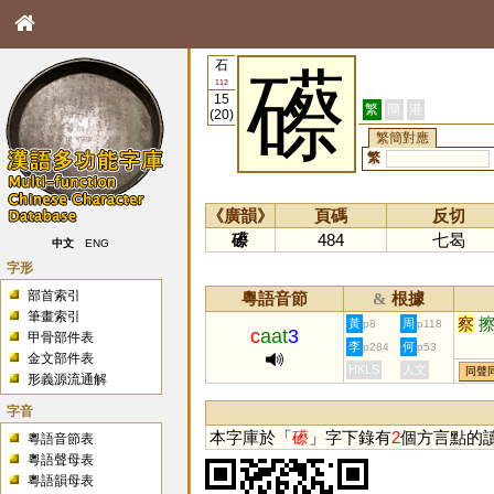
石
礤
112
15
繁
簡
港
(20)
繁簡對應
繁
《廣韻》
頁碼
反切
礤
484
七曷
中文
ENG
字形
部首索引
粵語音節
根據
&
筆畫索引
察
黃
周
p8
p118
c
aat
3
甲骨部件表
李
何
p284
p53
金文部件表
HKLS
人文
同聲
形義源流通解
字音
本字庫於「
礤
」字下錄有
2
個方言點的
粵語音節表
粵語聲母表
粵語韻母表