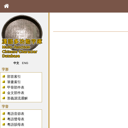
中文
ENG
字形
部首索引
筆畫索引
甲骨部件表
金文部件表
形義源流通解
字音
粵語音節表
粵語聲母表
粵語韻母表