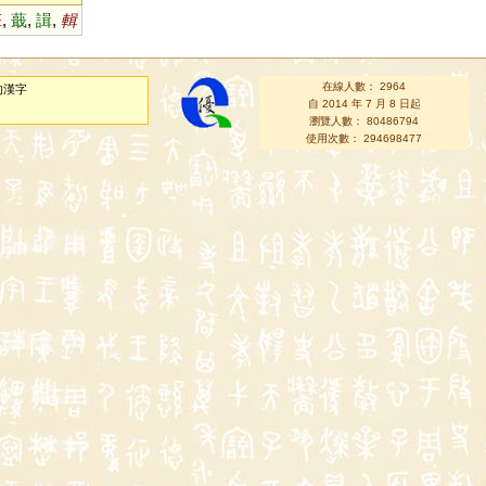
葺
,
蕺
,
諿
,
輯
在線人數： 2964
的漢字
自 2014 年 7 月 8 日起
瀏覽人數： 80486794
使用次數： 294698477