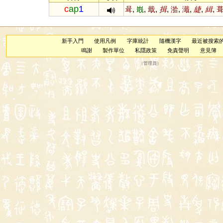
c
ap
1
咠
,
嶯
,
戢
,
揖
,
湁
,
濈
,
緁
,
緝
,
新手入門
使用凡例
字庫統計
隨機漢字
最近被搜索
鳴謝
製作單位
私隱政策
免責聲明
意見簿
（
管理員
）