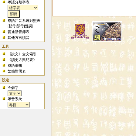
粵語分類字表:
粵語注音系統對照表
[
聲母
|
韻母
|
聲調
]
普通話音節表
其他方言讀音
工具
《說文》全文索引
《讀史方輿紀要》
成語彙輯
繁簡對照表
設定
冷僻字:
粵音系統: