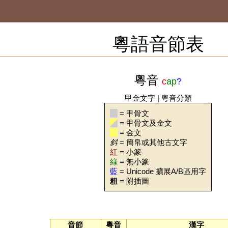
粵語音節表
粵音
c
ap
?
甲金文字
|
粵音分類
= 甲骨文
= 甲骨文及金文
= 金文
斜
= 簡帛或其他古文字
紅
= 小篆
綠
= 無小篆
藍
= Unicode 擴展A/B區用字
粗
= 附插圖
音節
粵音
漢字