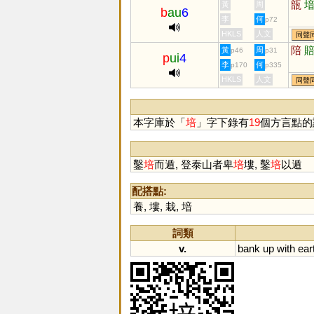
瓿
黃
周
b
au
6
李
何
p72
HKLS
人文
同聲
陪
黃
周
p46
p31
p
ui
4
李
何
p170
p335
HKLS
人文
同聲
本字庫於「
培
」字下錄有
19
個方言點的
鑿
培
而遁, 登泰山者卑
培
塿, 鑿
培
以遁
配搭點:
養
,
塿
,
栽
,
堷
詞類
v.
bank
up
with
ear