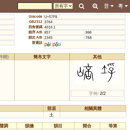
普
粵
Unicode
U+57F9
GB2312
3764
四角號碼
4016.1
頻序 A/B
857
996
頻次 A/B
2345
768
普通話
p
i
p
u
件樹)
簡帛文字
其他
字例:
2/2
部居
相關異體
土
聲調
韻攝
韻目
開合
等第