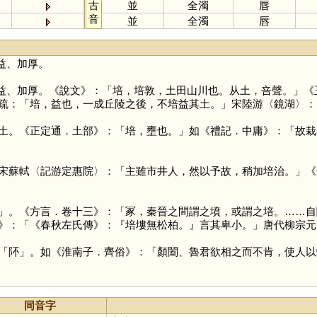
古
並
全濁
唇
音
並
全濁
唇
益、加厚。
益、加厚。《說文》：「培，培敦，土田山川也。从土，咅聲。」《
疏：「培，益也，一成丘陵之後，不培益其土。」宋陸游〈鏡湖〉：
土。《正定通．土部》：「培，壅也。」如《禮記．中庸》：「故栽
宋蘇軾〈記游定惠院〉：「主雖市井人，然以予故，稍加培治。」《
」。《方言．卷十三》：「冢，秦晉之間謂之墳，或謂之培。……自
》：「《春秋左氏傳》：『培塿無松柏。』言其卑小。」唐代柳宗元
「
阫
」。如《淮南子．齊俗》：「顏闔、魯君欲相之而不肯，使人以
同音字