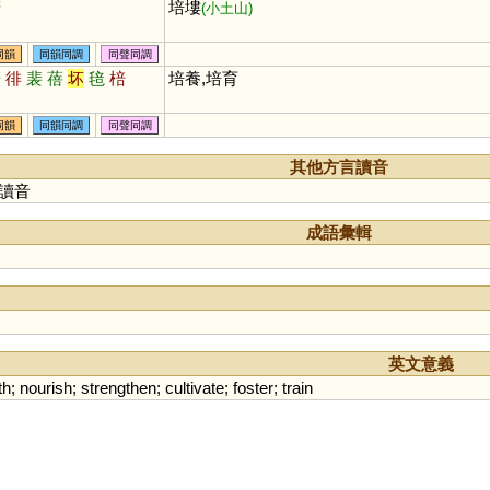
堷
培塿
(小土山)
同韻
同韻同調
同聲同調
賠
徘
裴
蓓
坏
毰
棓
培養,培育
同韻
同韻同調
同聲同調
其他方言讀音
讀音
成語彙輯
英文意義
th
;
nourish
;
strengthen
;
cultivate
;
foster
;
train