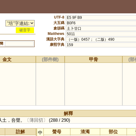
UTF-8
E5 9F B9
大五碼
B0F6
倉頡碼
土卜廿口
破音字
Matthews
5011
漢語大字典
（一版）0457；（二版）490
簡
康熙字典
159
金文
(部件樹)
甲骨
(部
解釋
从土，咅聲。
〔薄回切〕
(288 / 290)
註解
聲母
清濁
部位
中