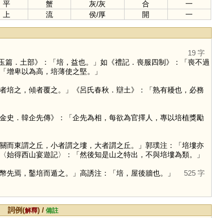
平
蟹
灰
/
灰
合
一
上
流
侯
/
厚
開
一
19 字
玉篇．土部》：「培，益也。」如《禮記．喪服四制》：「喪不過
「增卑以為高，培薄使之堅。」
者培之，傾者覆之。」《呂氏春秋．辯土》：「熟有耰也，必務
金史．韓企先傳》：「企先為相，每欲為官擇人，專以培植獎勵
關而東謂之丘，小者謂之塿，大者謂之丘。」郭璞注：「培塿亦
〈始得西山宴遊記〉：「然後知是山之特出，不與培塿為類。」
幣先焉，鑿培而遁之。」高誘注：「培，屋後牆也。」
525 字
詞例(
) /
解釋
備註