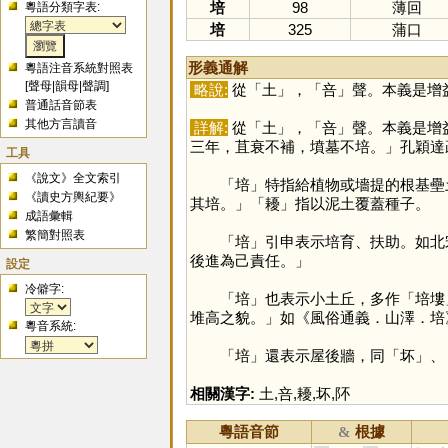
培
98
薄回
粵語分類字表:
培
325
蒲口
形義通解
粵語注音系統對照表
[
聲母
|
韻母
|
聲調
]
略說:
從「
土
」，「
咅
」聲。本義是增
普通話音節表
其他方言讀音
詳解:
從「
土
」，「
咅
」聲。本義是增
三年，苴衰不補，墳墓不培。」孔穎達
工具
《說文》全文索引
「
培
」特指給植物或墻提的根基壘
《讀史方輿紀要》
其培。」「
耰
」指以泥土覆蓋種子。
成語彙輯
繁簡對照表
「
培
」引申表示培育、扶助。如北
後進為己責任。」
設定
冷僻字:
「
培
」也表示小土丘，多作「培塿
堆高之貌。」如《風俗通義．山澤．培
粵音系統:
「
培
」還表示屋後牆，同「
坏
」、
相關漢字:
土
,
咅
,
耰
,
坏
,
阫
粵語音節
根據
&