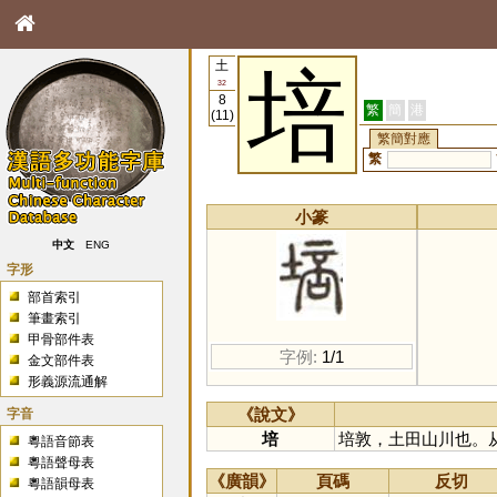
土
培
32
8
繁
簡
港
(11)
繁簡對應
繁
小篆
中文
ENG
字形
部首索引
筆畫索引
甲骨部件表
字例:
1/1
金文部件表
形義源流通解
字音
《說文》
培
培敦，土田山川也。
粵語音節表
粵語聲母表
《廣韻》
頁碼
反切
粵語韻母表