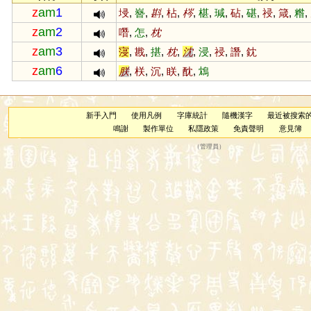
z
am
1
埐
,
嶜
,
斟
,
枮
,
梣
,
椹
,
瑊
,
砧
,
碪
,
祲
,
箴
,
糌
,
z
am
2
噆
,
怎
,
枕
z
am
3
寖
,
戡
,
揕
,
枕
,
沈
,
浸
,
祲
,
譖
,
鈂
z
am
6
朕
,
栚
,
沉
,
眹
,
酖
,
鴆
新手入門
使用凡例
字庫統計
隨機漢字
最近被搜索
鳴謝
製作單位
私隱政策
免責聲明
意見簿
（
管理員
）