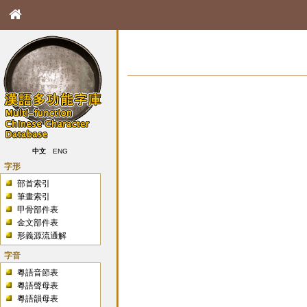
中文
ENG
字形
部首索引
筆畫索引
甲骨部件表
金文部件表
形義源流通解
字音
粵語音節表
粵語聲母表
粵語韻母表