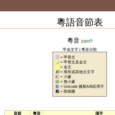
粵語音節表
粵音
z
am
?
甲金文字
|
粵音分類
= 甲骨文
= 甲骨文及金文
= 金文
斜
= 簡帛或其他古文字
紅
= 小篆
綠
= 無小篆
藍
= Unicode 擴展A/B區用字
粗
= 附插圖
音節
粵音
漢字