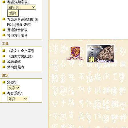
粵語分類字表:
粵語注音系統對照表
[
聲母
|
韻母
|
聲調
]
普通話音節表
其他方言讀音
工具
《說文》全文索引
《讀史方輿紀要》
成語彙輯
繁簡對照表
設定
冷僻字:
粵音系統: