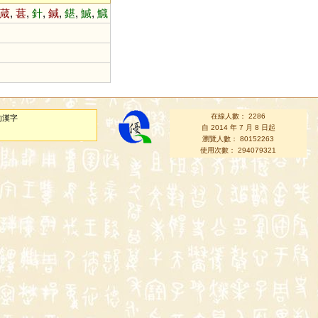
葴
,
葚
,
針
,
鍼
,
鍖
,
鰔
,
鱵
在線人數： 2286
的漢字
自 2014 年 7 月 8 日起
瀏覽人數： 80152263
使用次數： 294079321