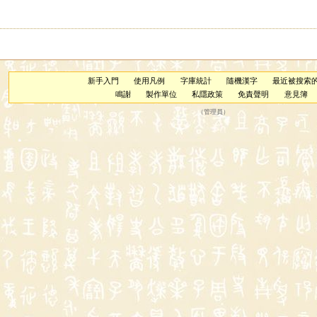
新手入門
使用凡例
字庫統計
隨機漢字
最近被搜索
鳴謝
製作單位
私隱政策
免責聲明
意見簿
（
管理員
）