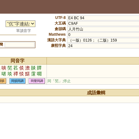
UTF-8
E4 BC 94
大五碼
C9AF
倉頡碼
人月竹山
單讀音字
Matthews
0
漢語大字典
（一版）0126；（二版）159
簡
康熙字典
24
同音字
氮
啖
髧
萏
倓
澹
賧
贉
嘾
啿
埮
禫
惔
黮
霮
嚪
噉
窞
啗
同「
髧
」;停止
同韻
同韻同調
同聲同調
成語彙輯