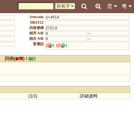
普
粵
Unicode
U+4F14
GB2312
四角號碼
2721.0
頻序 A/B
0
--
頻次 A/B
0
--
普通話
d
n
sh
n
詞例(
) /
解釋
備註
(1/1)
詳細資料