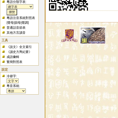
粵語分類字表:
粵語注音系統對照表
[
聲母
|
韻母
|
聲調
]
普通話音節表
其他方言讀音
工具
《說文》全文索引
《讀史方輿紀要》
成語彙輯
繁簡對照表
設定
冷僻字:
粵音系統: