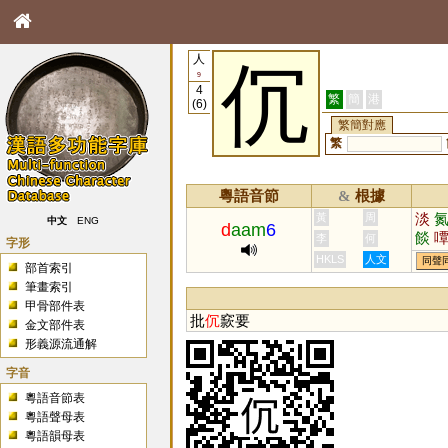
人
伔
9
4
繁
簡
港
(6)
繁簡對應
繁
粵語音節
根據
&
淡
黃
周
中文
ENG
d
aam
6
餤
李
何
字形
憺
HKLS
人文
同聲
部首索引
筆畫索引
甲骨部件表
批
伔
窾要
金文部件表
形義源流通解
字音
粵語音節表
粵語聲母表
粵語韻母表