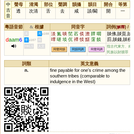
中
聲母
清濁
部位
聲調
韻攝
韻目
開合
等第
古
透
次清
舌
去
咸
談
/
闞
開
一
音
粵語音節
根據
同音字
詞例(
) /
&
解釋
備
淡
氮
啖
髧
萏
倓
澹
贉
嚪
賧佛,賧賨,賧
黃
周
p168
d
aam
6
嘾
啿
埮
伔
禫
惔
黮
霮
餤
罰,賧錢,賧税
李
何
p167
憺
噉
窞
啗
HKLS
人文
指古代東方、南
同聲同韻
同韻同調
同聲同調
民族以財贖罪
詞類
英文意義
n.
fine
payable
for
one
'
s
crime
among
the
southern
tribes
(
comparable
to
indulgence
in
the
West
)