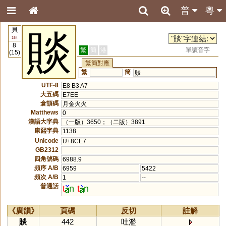
普
粵
貝
賧
154
8
繁
簡
港
單讀音字
(15)
繁簡對應
繁
簡
赕
UTF-8
E8 B3 A7
大五碼
E7EE
倉頡碼
月金火火
Matthews
0
漢語大字典
（一版）3650；（二版）3891
康熙字典
1138
Unicode
U+8CE7
GB2312
四角號碼
6988.9
頻序 A/B
6959
5422
頻次 A/B
1
--
普通話
t
n
t
n
《廣韻》
頁碼
反切
註解
賧
442
吐濫