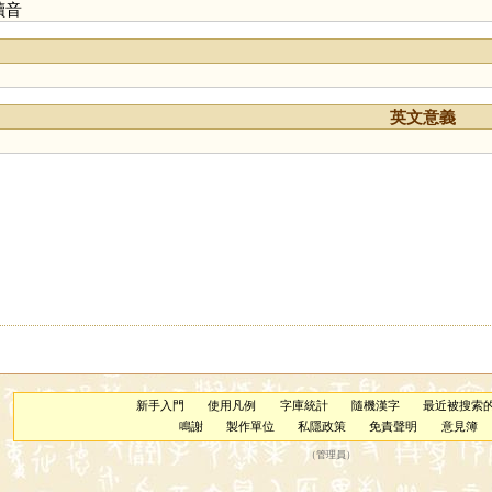
讀音
英文意義
新手入門
使用凡例
字庫統計
隨機漢字
最近被搜索
鳴謝
製作單位
私隱政策
免責聲明
意見簿
（
管理員
）