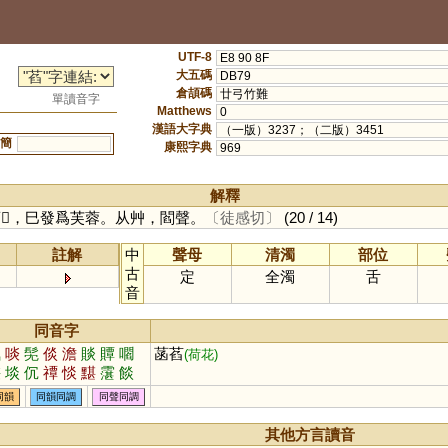
UTF-8
E8 90 8F
大五碼
DB79
倉頡碼
廿弓竹難
單讀音字
Matthews
0
漢語大字典
（一版）3237；（二版）3451
簡
康熙字典
969
解釋
䓿𧂄，巳發爲芙蓉。从艸，閻聲。
〔徒感切〕
(20 / 14)
註解
中
聲母
清濁
部位
古
定
全濁
舌
音
同音字
氮
啖
髧
倓
澹
賧
贉
嚪
菡萏
(荷花)
啿
埮
伔
禫
惔
黮
霮
餤
噉
窞
啗
同韻
同韻同調
同聲同調
其他方言讀音