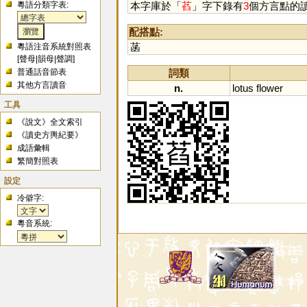
粵語分類字表:
本字庫於「
萏
」字下錄有
3
個方言點的
配搭點:
菡
粵語注音系統對照表
[
聲母
|
韻母
|
聲調
]
詞類
普通話音節表
其他方言讀音
n.
lotus
flower
工具
《說文》全文索引
《讀史方輿紀要》
成語彙輯
繁簡對照表
設定
冷僻字:
粵音系統: