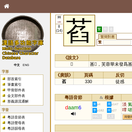
艸
萏
140
8
繁
簡
港
(14)
繁簡對應
繁
《說文》
𧂄
䓿𧂄，芙蓉華未發爲
中文
ENG
字形
《廣韻》
頁碼
反切
部首索引
萏
330
徒感
筆畫索引
甲骨部件表
金文部件表
粵語音節
根據
&
形義源流通解
淡
黃
周
p4
p147
d
aam
6
嘾
字音
李
何
p182
p27
憺
HKLS
人文
粵語音節表
同聲
粵語聲母表
粵語韻母表