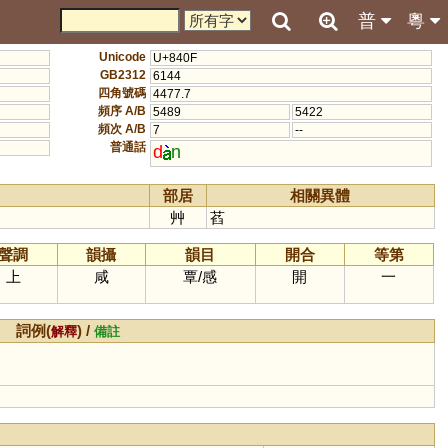
普
粵
Unicode
U+840F
GB2312
6144
四角號碼
4477.7
頻序 A/B
5489
5422
頻次 A/B
7
--
普通話
d
n
部居
相關異體
艸
萏
聲調
韻攝
韻目
開合
等第
上
咸
覃
/
感
開
一
詞例(
) /
解釋
備註