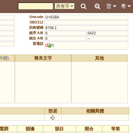
普
粵
Unicode
U+61BA
GB2312
四角號碼
9706.1
頻序 A/B
0
5422
頻次 A/B
0
--
普通話
d
n
件樹)
簡帛文字
其他
部居
相關異體
心
聲調
韻攝
韻目
開合
等第