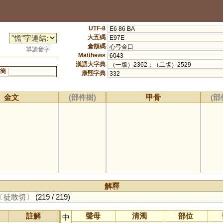
UTF-8
E6 86 BA
大五碼
E97E
倉頡碼
心弓金口
單讀音字
Matthews
6043
漢語大字典
（一版）2362；（二版）2529
簡
康熙字典
332
金文
(部件樹)
甲骨
(部
解釋
〔徒敢切〕
(219 / 219)
註解
聲母
清濁
部位
中