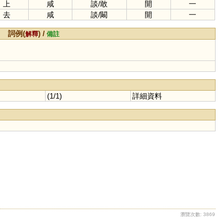
上
咸
談
/
敢
開
一
去
咸
談
/
闞
開
一
詞例(
) /
解釋
備註
(1/1)
詳細資料
瀏覽次數: 3869