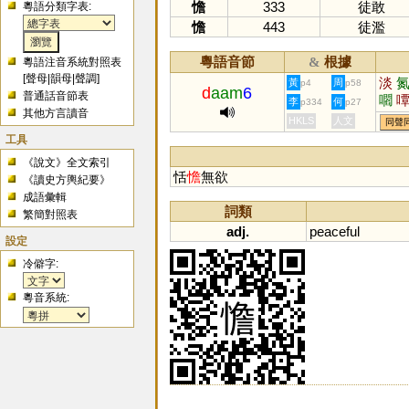
憺
333
徒敢
粵語分類字表:
憺
443
徒濫
粵語音節
根據
&
粵語注音系統對照表
[
聲母
|
韻母
|
聲調
]
淡
黃
周
p4
p58
d
aam
6
普通話音節表
嚪
李
何
p334
p27
其他方言讀音
餤
HKLS
人文
同聲
工具
《說文》全文索引
恬
憺
無欲
《讀史方輿紀要》
成語彙輯
詞類
繁簡對照表
adj.
peaceful
設定
冷僻字:
粵音系統: