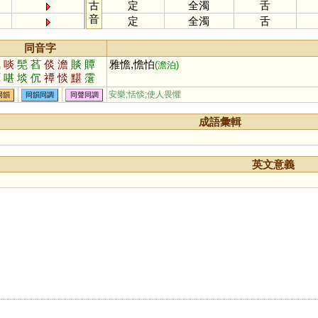
古
定
全濁
舌
音
定
全濁
舌
同音字
氮
啖
髧
萏
倓
澹
賧
贉
雅憺,憺怕
(澹泊)
嘾
啿
埮
伔
禫
惔
黮
霮
噉
窞
啗
安樂;恬惔;使人畏懼
同韻
同韻同調
同聲同調
成語彙輯
英文意義