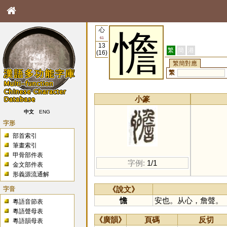
心
憺
61
13
繁
簡
港
(16)
繁簡對應
繁
小篆
中文
ENG
字形
部首索引
筆畫索引
甲骨部件表
字例:
1/1
金文部件表
形義源流通解
字音
《說文》
憺
安也。从心，詹聲。
粵語音節表
粵語聲母表
《廣韻》
頁碼
反切
粵語韻母表