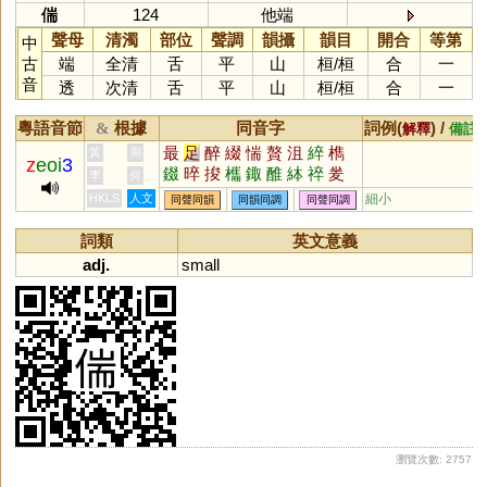
偳
124
他端
聲母
清濁
部位
聲調
韻攝
韻目
開合
等第
中
古
端
全清
舌
平
山
桓
/
桓
合
一
音
透
次清
舌
平
山
桓
/
桓
合
一
粵語音節
根據
同音字
詞例(
) /
&
解釋
備註
最
足
醉
綴
惴
贅
沮
綷
檇
黃
周
z
eoi
3
錣
晬
捘
欈
鋷
醀
絊
祽
夎
李
何
醊
餟
蕞
HKLS
人文
細小
同聲同韻
同韻同調
同聲同調
詞類
英文意義
adj.
small
瀏覽次數: 2757