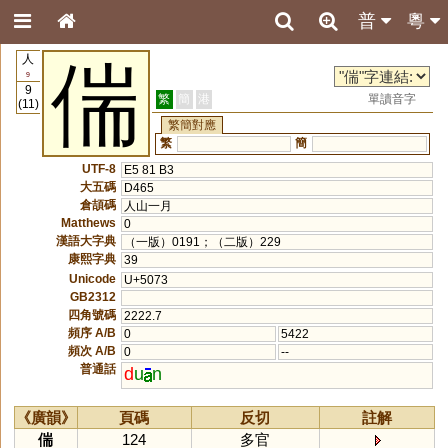
普
粵
人
偳
9
9
繁
簡
港
單讀音字
(11)
繁簡對應
繁
簡
UTF-8
E5 81 B3
大五碼
D465
倉頡碼
人山一月
Matthews
0
漢語大字典
（一版）0191；（二版）229
康熙字典
39
Unicode
U+5073
GB2312
四角號碼
2222.7
頻序 A/B
0
5422
頻次 A/B
0
--
普通話
d
u
n
《廣韻》
頁碼
反切
註解
偳
124
多官