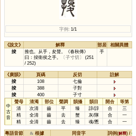
字例:
1/1
《說文》
解釋
部居
相關異體
捘
推也。从手，夋聲。《春秋傳》
手
曰：捘衛侯之手。
〔子寸切〕
(251
/ 252)
《廣韻》
頁碼
反切
註解
捘
108
七倫
捘
388
子對
捘
400
子寸
聲母
清濁
部位
聲調
韻攝
韻目
開合
等第
中
清
次清
齒
平
臻
諄
/
諄
合
三
古
精
全清
齒
去
蟹
灰
/
隊
合
一
音
精
全清
齒
去
臻
魂
/
慁
合
一
粵語音節
根據
同音字
詞例(
) /
&
解釋
備