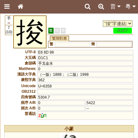
普
粵
手
捘
64
7
繁
簡
港
異讀字
(10)
繁簡對應
繁
簡
UTF-8
E6 8D 98
大五碼
D1C1
倉頡碼
手戈金水
Matthews
0
漢語大字典
（一版）1888；（二版）1998
康熙字典
362
Unicode
U+6358
GB2312
四角號碼
5304.7
頻序 A/B
0
5422
頻次 A/B
0
--
普通話
z
n
小篆