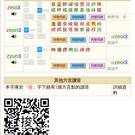
最
足
醉
綴
惴
贅
沮
綷
檇
黃
周
z
eoi
3
錣
晬
欈
鋷
醀
蕞
偳
絊
餟
李
何
p293
祽
夎
醊
HKLS
人文
推擠;按、捏
同聲同韻
同韻同調
同聲同調
進
晉
俊
峻
駿
竣
浚
雋
盹
黃
周
縉
鐫
餕
璡
焌
朘
葰
稕
訰
z
eon
3
李
何
p147
晙
榗
枃
嚍
溍
鵔
臇
臸
寯
z
eoi
3
HKLS
人文
「捘
」的
同聲同韻
同韻同調
同聲同調
鋑
搢
畯
燇
濬
異讀字
轉
傳
鑽
囀
鉆
縳
鐏
黃
周
p62
z
yun
3
李
何
z
eoi
3
HKLS
人文
「捘
」的
同聲同韻
同韻同調
同聲同調
異讀字
其他方言讀音
本字庫於「
捘
」字下錄有
1
個方言點的讀音
詳細資
料