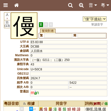
普
粵
人
僈
9
11
繁
簡
港
單讀音字
(13)
繁簡對應
繁
簡
UTF-8
E5 83 88
大五碼
DCBB
倉頡碼
人日田水
Matthews
0
漢語大字典
（一版）0211；（二版）250
康熙字典
43
Unicode
U+50C8
GB2312
四角號碼
2624.7
頻序 A/B
0
5422
頻次 A/B
0
--
普通話
m
n
粵語音節
根據
同音字
詞例(
) /
&
解釋
備註
萬
慢
曼
漫
蔓
饅
鰻
幔
謾
僈楛,流僈,倨
黃
周
p8