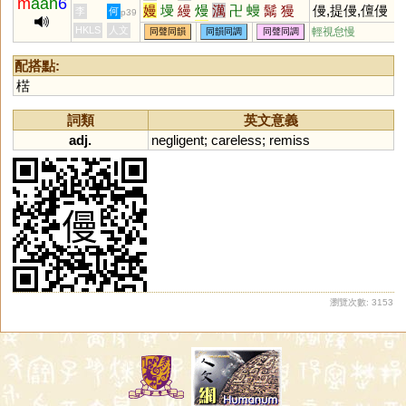
m
aan
6
嫚
墁
縵
熳
澫
卍
蟃
鬗
獌
僈,提僈,儃僈
李
何
p39
槾
鄤
脕
万
鏝
HKLS
人文
輕視怠慢
同聲同韻
同韻同調
同聲同調
配搭點:
楛
詞類
英文意義
adj.
negligent
;
careless
;
remiss
瀏覽次數: 3153