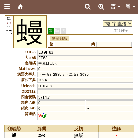
普
粵
虫
蟃
142
11
繁
簡
港
單讀音字
(17)
繁簡對應
繁
簡
UTF-8
E8 9F 83
大五碼
EE63
倉頡碼
中戈日田水
Matthews
0
漢語大字典
（一版）2885；（二版）3080
康熙字典
1024
Unicode
U+87C3
GB2312
四角號碼
5714.7
頻序 A/B
0
--
頻次 A/B
0
--
普通話
w
n
《廣韻》
頁碼
反切
註解
蟃
398
無販