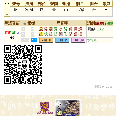
中
聲母
清濁
部位
聲調
韻攝
韻目
開合
等第
古
微
次濁
唇
去
山
元
/
願
合
三
音
粵語音節
根據
同音字
詞例(
) /
&
解釋
備註
萬
慢
曼
漫
蔓
饅
鰻
幔
謾
蟃蜒
黃
周
(巨獸)
m
aan
6
嫚
墁
縵
熳
澫
卍
鬗
獌
槾
李
何
鄤
僈
脕
万
鏝
HKLS
人文
螟蚙蟲
同聲同韻
同韻同調
同聲同調
瀏覽次數: 2537