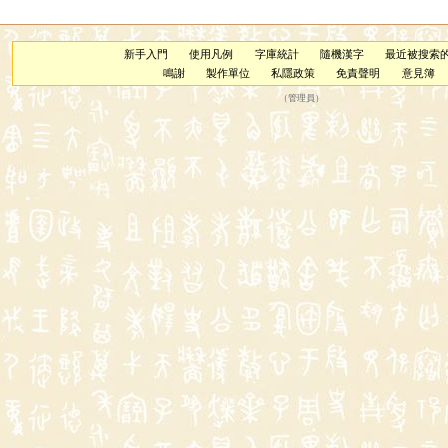
新手入門
使用凡例
字庫統計
隨機漢字
最近被搜索
鳴謝
製作單位
私隱政策
免責聲明
意見簿
（
管理員
）