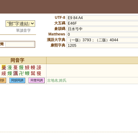
UTF-8
E9 84 A4
大五碼
E46F
倉頡碼
日水弓中
單讀音字
Matthews
0
漢語大字典
（一版）3793；（二版）4044
簡
康熙字典
1205
同音字
慢
曼
漫
蔓
饅
鰻
幔
謾
墁
縵
熳
澫
卍
蟃
鬗
獌
僈
脕
万
鏝
古地名;姓氏
同韻
同韻同調
同聲同調