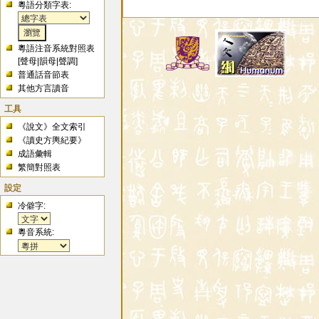
粵語分類字表:
粵語注音系統對照表
[
聲母
|
韻母
|
聲調
]
普通話音節表
其他方言讀音
工具
《說文》全文索引
《讀史方輿紀要》
成語彙輯
繁簡對照表
設定
冷僻字:
粵音系統: