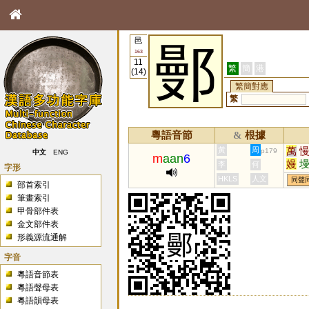
邑
鄤
163
11
繁
簡
港
(14)
繁簡對應
繁
粵語音節
根據
&
萬
黃
周
p179
中文
ENG
m
aan
6
嫚
李
何
字形
槾
HKLS
人文
同聲
部首索引
筆畫索引
甲骨部件表
金文部件表
形義源流通解
字音
粵語音節表
粵語聲母表
粵語韻母表