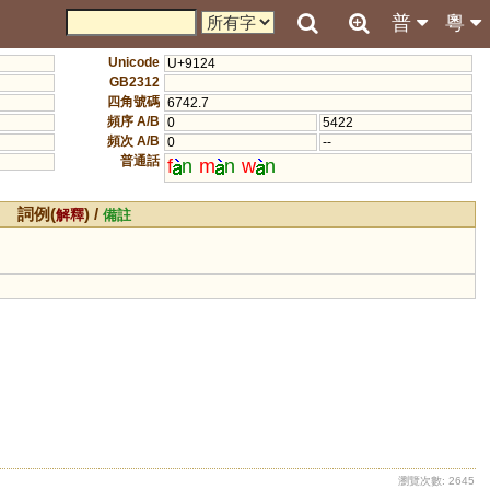
普
粵
Unicode
U+9124
GB2312
四角號碼
6742.7
頻序 A/B
0
5422
頻次 A/B
0
--
普通話
f
n
m
n
w
n
詞例(
) /
解釋
備註
瀏覽次數: 2645