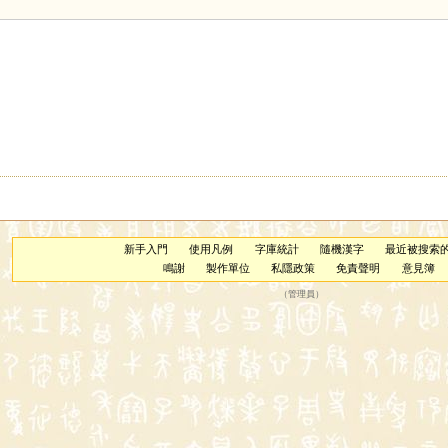
新手入門
使用凡例
字庫統計
隨機漢字
最近被搜索
鳴謝
製作單位
私隱政策
免責聲明
意見簿
（
管理員
）