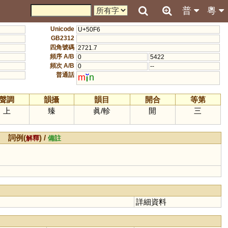
普
粵
Unicode
U+50F6
GB2312
四角號碼
2721.7
頻序 A/B
0
5422
頻次 A/B
0
--
普通話
m
n
聲調
韻攝
韻目
開合
等第
上
臻
眞
/
軫
開
三
詞例(
) /
解釋
備註
詳細資料