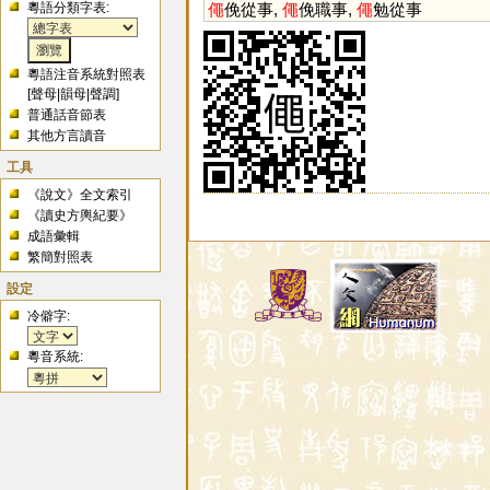
粵語分類字表:
僶
俛從事,
僶
俛職事,
僶
勉從事
粵語注音系統對照表
[
聲母
|
韻母
|
聲調
]
普通話音節表
其他方言讀音
工具
《說文》全文索引
《讀史方輿紀要》
成語彙輯
繁簡對照表
設定
冷僻字:
粵音系統: