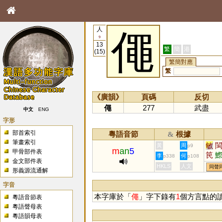
人
僶
9
13
繁
簡
港
(15)
繁簡對應
繁
《廣韻》
頁碼
反切
僶
277
武盡
中文
ENG
字形
部首索引
粵語音節
根據
&
筆畫索引
敏
黃
周
p9
m
an
5
甲骨部件表
笢
李
何
p338
p108
金文部件表
簢
HKLS
人文
同聲
形義源流通解
歾
字音
本字庫於「
僶
」字下錄有
1
個方言點的
粵語音節表
粵語聲母表
粵語韻母表