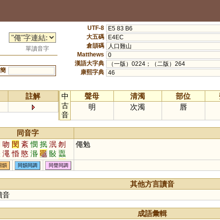
UTF-8
E5 83 B6
大五碼
E4EC
倉頡碼
人口難山
單讀音字
Matthews
0
漢語大字典
（一版）0224；（二版）264
簡
康熙字典
46
註解
中
聲母
清濁
部位
古
明
次濁
唇
音
同音字
閩
吻
閔
紊
憫
抿
泯
刎
僶勉
鰶
澠
惛
愍
湣
黽
敯
蠠
呡
呅
抆
刡
潣
搵
怋
敃
同韻
同韻同調
同聲同調
暋
其他方言讀音
讀音
成語彙輯