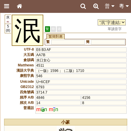
普
粵
水
泯
85
5
繁
簡
港
單讀音字
(8)
繁簡對應
繁
簡
UTF-8
E6 B3 AF
大五碼
AA7B
倉頡碼
水口女心
Matthews
4511
漢語大字典
（一版）1596；（二版）1710
康熙字典
546
Unicode
U+6CEF
GB2312
6793
四角號碼
3714.7
頻序 A/B
4846
4156
頻次 A/B
14
8
普通話
m
i
n
m
n
小篆