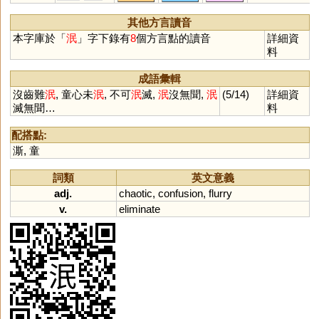
怋
抆
其他方言讀音
本字庫於「
泯
」字下錄有
8
個方言點的讀音
詳細資
料
成語彙輯
沒齒難
泯
, 童心未
泯
, 不可
泯
滅,
泯
沒無聞,
泯
(5/14)
詳細資
滅無聞…
料
配搭點:
澌
,
童
詞類
英文意義
adj.
chaotic
,
confusion
,
flurry
v.
eliminate