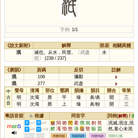
字例:
1/1
《說文新附》
解釋
部居
相關異體
泯
滅也。从水，民聲。
〔武盡
水
切〕
(238 / 237)
《廣韻》
頁碼
反切
註解
泯
106
彌鄰
泯
277
武盡
聲母
清濁
部位
聲調
韻攝
韻目
開合
等第
中
古
明
次濁
唇
平
臻
眞
/
眞
開
三
音
明
次濁
唇
上
臻
眞
/
軫
開
三
粵語音節
根據
同音字
詞例(
) /
&
解釋
備
敏
閩
吻
閔
紊
憫
抿
刎
笢
泯滅,泯沒,泯
黃
周
p15
p88
m
an
5
鰶
澠
惛
愍
湣
黽
暋
敯
蠠
然,童心未泯
李
何
p98
p108
簢
呡
呅
刡
潣
搵
歾
僶
敃
HKLS
人文
消除幻滅
同聲同韻
同韻同調
同聲同調