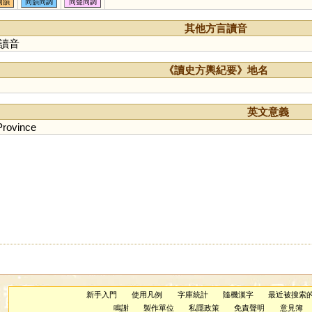
同韻
同韻同調
同聲同調
抆
其他方言讀音
讀音
《讀史方輿紀要》地名
英文意義
Province
新手入門
使用凡例
字庫統計
隨機漢字
最近被搜索
鳴謝
製作單位
私隱政策
免責聲明
意見簿