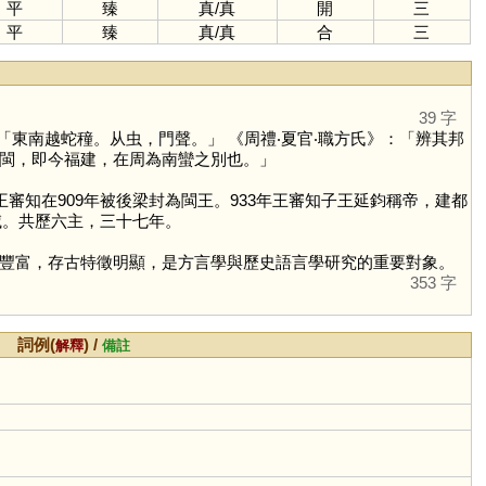
平
臻
真
/
真
開
三
平
臻
真
/
真
合
三
39 字
東南越蛇穜。从虫，門聲。」 《周禮‧夏官‧職方氏》：「辨其邦
閩，即今福建，在周為南蠻之別也。」
審知在909年被後梁封為閩王。933年王審知子王延鈞稱帝，建都
滅。共歷六主，三十七年。
豐富，存古特徵明顯，是方言學與歷史語言學研究的重要對象。
353 字
詞例(
) /
解釋
備註