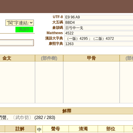
UTF-8
E9 96 A9
大五碼
BBD4
倉頡碼
日弓中一戈
異讀字
Matthews
4522
漢語大字典
（一版）4295；（二版）4372
康熙字典
1263
金文
(部件樹)
甲骨
(部
解釋
門聲。
〔武巾切〕
(282 / 283)
註解
聲母
清濁
部位
中