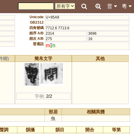
普
粵
Unicode
U+95A9
GB2312
四角號碼
7712.6 7713.6
頻序 A/B
2314
3696
頻次 A/B
275
16
普通話
m
n
件樹)
簡帛文字
其他
字例:
2/2
部居
相關異體
虫
聲調
韻攝
韻目
開合
等第