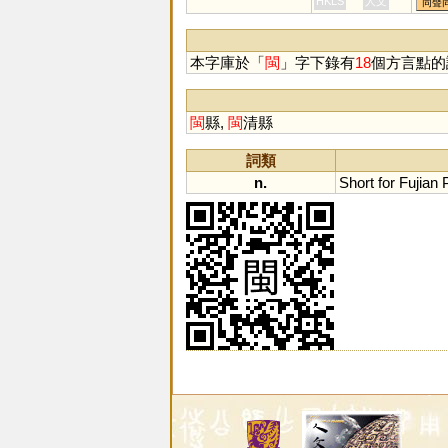
HKLS
人文
同聲
怋
本字庫於「
閩
」字下錄有
18
個方言點的
閩
縣,
閩
清縣
詞類
n.
Short
for
Fujian