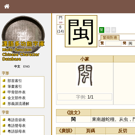
門
閩
169
6
繁
簡
港
(14)
繁簡對應
繁
簡
闽
小篆
中文
ENG
字形
部首索引
筆畫索引
甲骨部件表
字例:
1/1
金文部件表
形義源流通解
字音
《說文》
閩
東南越蛇穜。从虫，
粵語音節表
粵語聲母表
《廣韻》
頁碼
反切
粵語韻母表