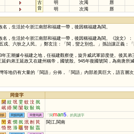
古
明
次濁
唇
音
明
次濁
唇
族名，生活於今浙江南部和福建一帶，後因稱福建為閩。
族名，生活於今浙江南部和福建一帶，後因稱福建為閩。《說文》：「
五戎、六狄之人民。」鄭玄注：「閩，蠻之別也。」孫詒讓正義：「
93年王潮據今福建之地，任福建觀察使，旋升威武軍節度使。後其弟王
王延鈞弟王延政又在建州稱帝，國號殷。945年復國號閩，為南唐所
等地仍有大量的「閩語」分佈，「閩語」內部差異巨大，語言層次
同音字
文
聞
紋
氓
雯
蚊
汶
抿
忞
岷
緡
閿
闅
駇
敯
鳼
鈱
蕄
芠
閺
琝
崏
魰
甿
m
an
5
「閩
」的異讀字
同韻
同韻同調
同聲同調
鼆
鼤
痻
罠
玟
旼
苠
吻
閔
紊
憫
抿
泯
刎
笢
閩江,閩南
澠
惛
愍
湣
黽
暋
敯
蠠
呡
呅
刡
潣
搵
歾
僶
敃