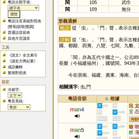
閩
105
武巾
粵語分類字表:
閩
109
無分
形義通解
粵語注音系統對照表
[
聲母
|
韻母
|
聲調
]
略說:
從「
虫
」，「
門
」聲，表示古種
普通話音節表
其他方言讀音
詳解:
從「
虫
」，「
門
」聲，表示古種
國、都鄙、四夷、八蠻、七閩、九貉、
工具
《說文》全文索引
「
閩
」亦為五代十國之一。公元8
《讀史方輿紀要》
長樂（今福建福州），國號閩。943年
成語彙輯
繁簡對照表
今在浙南、福建、廣東、海南、台灣
設定
相關漢字:
虫
,
門
冷僻字:
粵語音節
根據
&
粵音系統:
民
黃
周
p15
m
an
4
旻
李
何
p108
錉
HKLS
人文
同聲
璺
敏
黃
周
p15
p188
m
an
5
鰶
李
何
p121
簢