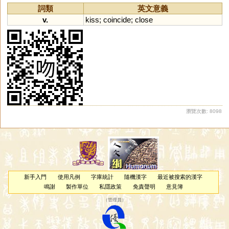
詞類
英文意義
v.
kiss
;
coincide
;
close
瀏覽次數: 8098
新手入門
使用凡例
字庫統計
隨機漢字
最近被搜索的漢字
鳴謝
製作單位
私隱政策
免責聲明
意見簿
（
管理員
）