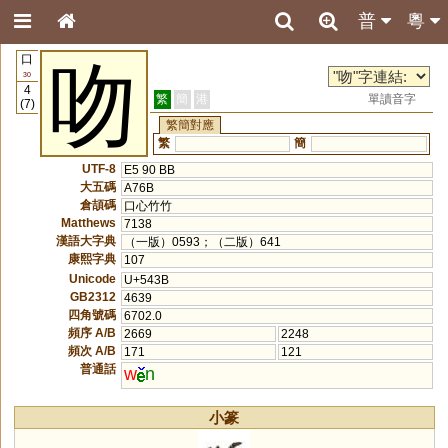
普
粵
口
吻
30
4
繁
簡
港
單讀音字
(7)
繁簡對應
繁
簡
UTF-8
E5 90 BB
大五碼
A76B
倉頡碼
口心竹竹
Matthews
7138
漢語大字典
（一版）0593；（二版）641
康熙字典
107
Unicode
U+543B
GB2312
4639
四角號碼
6702.0
頻序 A/B
2669
2248
頻次 A/B
171
121
普通話
w
n
小篆