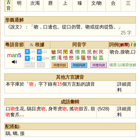
古
明
次濁
唇
上
臻
文
/
吻
合
三
音
形義通解
《說文》：「吻，口邊也。從口勿聲。吻或從肉從昬。」
25 字
粵語音節
根據
同音字
詞例(
) /
&
解釋
備
敏
閩
閔
紊
憫
抿
泯
刎
笢
吻合,接吻,口
黃
周
p15
p21
m
an
5
鰶
澠
惛
愍
湣
黽
暋
敯
蠠
李
何
p41
p108
簢
呡
呅
刡
潣
搵
歾
僶
敃
HKLS
人文
嘴脣;以嘴脣接觸
同聲同韻
同韻同調
同聲同調
怋
抆
其他方言讀音
本字庫於「
吻
」字下錄有
15
個方言點的讀音
詳細資
料
成語彙輯
口
吻
生花, 鴟目虎
吻
, 身寄虎
吻
, 搖
吻
鼓舌, 鼓
(5/28)
詳細資
吻
奮爪…
料
配搭點:
鴟
,
螭
,
接