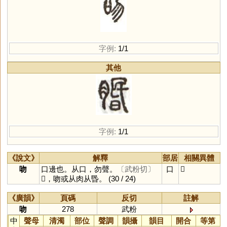
字例:
1/1
其他
字例:
1/1
《說文》
解釋
部居
相關異體
吻
口邊也。从口，勿聲。
〔武粉切〕
口
𦝮
𦝮，吻或从肉从昬。
(30 / 24)
《廣韻》
頁碼
反切
註解
吻
278
武粉
中
聲母
清濁
部位
聲調
韻攝
韻目
開合
等第