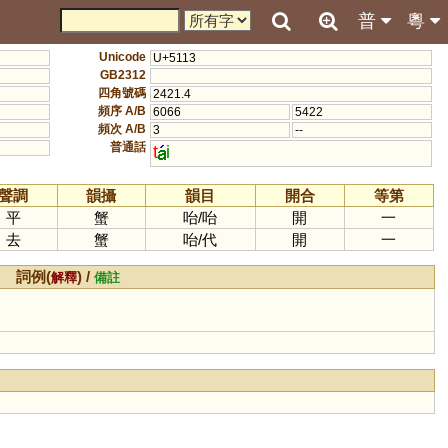
普
粵
Unicode
U+5113
GB2312
四角號碼
2421.4
頻序 A/B
6066
5422
頻次 A/B
3
--
普通話
t
i
聲調
韻攝
韻目
開合
等第
平
蟹
咍
/
咍
開
一
去
蟹
咍
/
代
開
一
詞例(
) /
解釋
備註