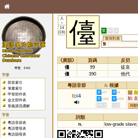
人
儓
9
14
繁
簡
港
(16)
繁簡對應
繁
《廣韻》
頁碼
反切
儓
99
徒哀
中文
ENG
儓
390
他代
字形
部首索引
粵語音節
根據
&
筆畫索引
能
黃
周
p37
p9
甲骨部件表
t
oi
4
鮐
李
何
p348
p265
金文部件表
HKLS
人文
形義源流通解
同聲
字音
詞類
粵語音節表
n.
low
-
grade
slave
粵語聲母表
粵語韻母表