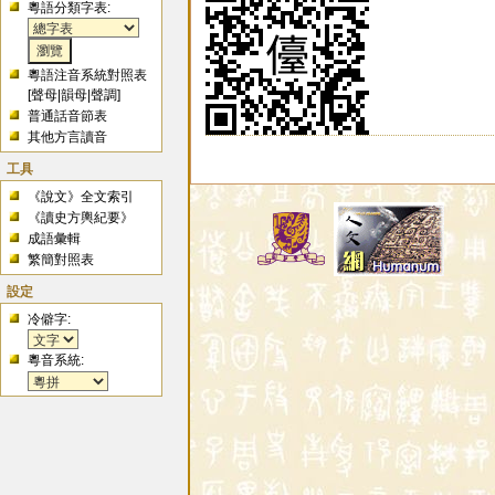
粵語分類字表:
粵語注音系統對照表
[
聲母
|
韻母
|
聲調
]
普通話音節表
其他方言讀音
工具
《說文》全文索引
《讀史方輿紀要》
成語彙輯
繁簡對照表
設定
冷僻字:
粵音系統: