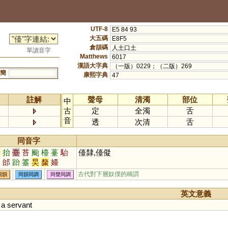
UTF-8
E5 84 93
大五碼
E8F5
倉頡碼
人土口土
單讀音字
Matthews
6017
漢語大字典
（一版）0229；（二版）269
簡
康熙字典
47
註解
聲母
清濁
部位
中
古
定
全濁
舌
音
透
次清
舌
同音字
台
抬
臺
苔
颱
檯
薹
駘
儓隸,儓儗
炱
邰
跆
籉
旲
斄
嬯
古代對下層奴僕的稱謂
同韻
同韻同調
同聲同調
英文意義
;
a
servant