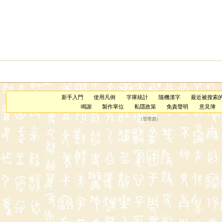
新手入門
使用凡例
字庫統計
隨機漢字
最近被搜索
鳴謝
製作單位
私隱政策
免責聲明
意見簿
（
管理員
）