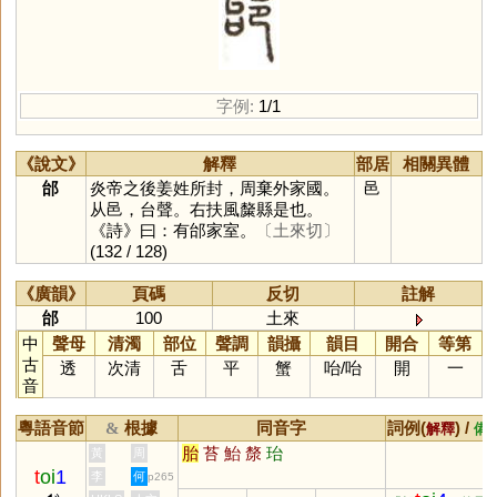
字例:
1/1
《說文》
解釋
部居
相關異體
邰
炎帝之後姜姓所封，周棄外家國。
邑
从邑，台聲。右扶風斄縣是也。
《詩》曰：有邰家室。
〔土來切〕
(132 / 128)
《廣韻》
頁碼
反切
註解
邰
100
土來
中
聲母
清濁
部位
聲調
韻攝
韻目
開合
等第
古
透
次清
舌
平
蟹
咍
/
咍
開
一
音
粵語音節
根據
同音字
詞例(
) /
&
解釋
備
胎
苔
鮐
漦
珆
黃
周
t
oi
1
李
何
p265