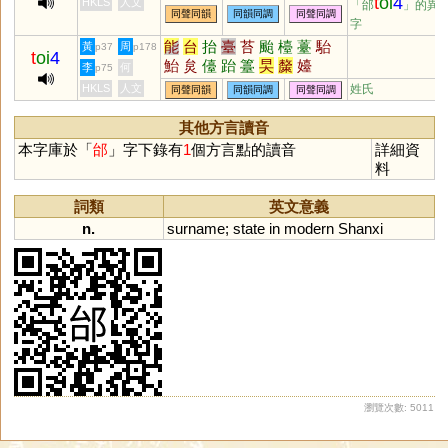
t
oi
4
HKLS
人文
「邰
」的異
同聲同韻
同韻同調
同聲同調
字
能
台
抬
臺
苔
颱
檯
薹
駘
黃
周
p37
p178
t
oi
4
鮐
炱
儓
跆
籉
旲
斄
嬯
李
何
p75
HKLS
人文
姓氏
同聲同韻
同韻同調
同聲同調
其他方言讀音
本字庫於「
邰
」字下錄有
1
個方言點的讀音
詳細資
料
詞類
英文意義
n.
surname
;
state
in
modern
Shanxi
瀏覽次數: 5011