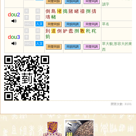
同聲同韻
同韻同調
同聲同調
讀字
倒
島
堵
搗
賭
睹
禱
捯
擣
黃
周
d
ou
2
壔
帾
李
何
HKLS
人文
草名
同聲同韻
同韻同調
同聲同調
到
道
倒
妒
蠹
捯
斁
秅
秺
黃
周
d
ou
3
箌
李
何
HKLS
人文
草大貌;形容大的東
同聲同韻
同韻同調
同聲同調
西
瀏覽次數: 3101