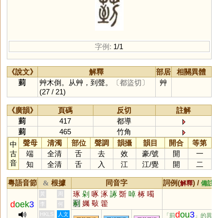
字例:
1/1
《說文》
解釋
部居
相關異體
菿
艸木倒。从艸，到聲。
〔都盜切〕
艸
(27 / 21)
《廣韻》
頁碼
反切
註解
菿
417
都導
菿
465
竹角
聲母
清濁
部位
聲調
韻攝
韻目
開合
等第
中
古
端
全清
舌
去
效
豪
/
號
開
一
音
知
全清
舌
入
江
江
/
覺
開
二
粵語音節
根據
同音字
詞例(
) /
&
解釋
備註
琢
剁
啄
涿
諑
斲
啅
椓
噣
黃
周
剢
孎
斀
籗
d
oek
3
李
何
d
ou
3
HKLS
人文
「菿
」的異