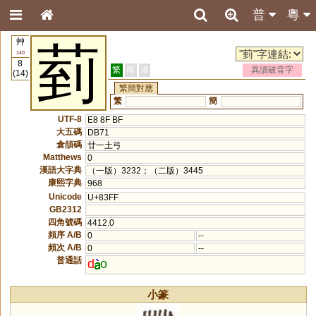
普
粵
艸
菿
140
8
繁
簡
港
異讀破音字
(14)
繁簡對應
繁
簡
UTF-8
E8 8F BF
大五碼
DB71
倉頡碼
廿一土弓
Matthews
0
漢語大字典
（一版）3232；（二版）3445
康熙字典
968
Unicode
U+83FF
GB2312
四角號碼
4412.0
頻序 A/B
0
--
頻次 A/B
0
--
普通話
d
o
小篆