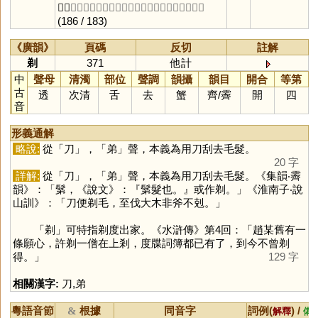
𩮜。
【臣鉉等曰：今俗別作剃，非是。】
〔他計切〕
(186 / 183)
《廣韻》
頁碼
反切
註解
剃
371
他計
中
聲母
清濁
部位
聲調
韻攝
韻目
開合
等第
古
透
次清
舌
去
蟹
齊
/
霽
開
四
音
形義通解
略說:
從「
刀
」，「
弟
」聲，本義為用刀刮去毛髮。
20 字
詳解:
從「
刀
」，「
弟
」聲，本義為用刀刮去毛髮。《集韻‧霽
韻》：「鬀，《說文》：『鬀髮也。』或作剃。」《淮南子‧說
山訓》：「刀便剃毛，至伐大木非斧不剋。」
「
剃
」可特指剃度出家。《水滸傳》第4回：「趙某舊有一
條願心，許剃一僧在上剎，度牒詞簿都已有了，到今不曾剃
得。」
129 字
相關漢字:
刀
,
弟
粵語音節
根據
同音字
詞例(
) /
&
解釋
備