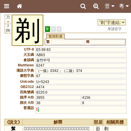
普
粵
刀
剃
18
7
繁
簡
港
單讀音字
(9)
繁簡對應
繁
簡
UTF-8
E5 89 83
大五碼
AB63
倉頡碼
金竹中弓
Matthews
6247
漢語大字典
（一版）0342；（二版）374
康熙字典
67
Unicode
U+5243
GB2312
4474
四角號碼
8220.0
頻序 A/B
3955
4156
頻次 A/B
38
8
普通話
t
《說文》
解釋
部居
相關異體
鬀
𩮜髮也。从髟，弟聲。大人曰髡，小人曰鬀，盡及身毛曰
髟
剃