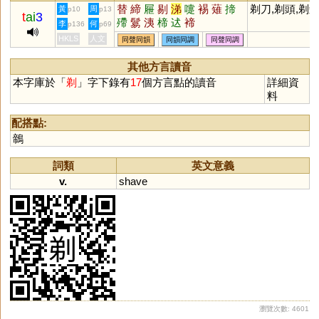
替
締
屜
剔
涕
嚏
裼
薙
揥
剃刀,剃頭,剃
黃
周
p10
p13
t
ai
3
殢
鬄
洟
楴
迖
褅
李
何
p136
p69
HKLS
人文
同聲同韻
同韻同調
同聲同調
其他方言讀音
本字庫於「
剃
」字下錄有
17
個方言點的讀音
詳細資
料
配搭點:
鶙
詞類
英文意義
v.
shave
瀏覽次數: 4601