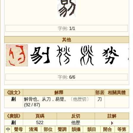
字例:
1/1
其他
字例:
6/6
《說文》
解釋
部居
相關異體
剔
解骨也。从刀，易聲。
〔他歴切〕
刀
(92 / 87)
《廣韻》
頁碼
反切
註解
剔
522
他歷
中
聲母
清濁
部位
聲調
韻攝
韻目
開合
等第