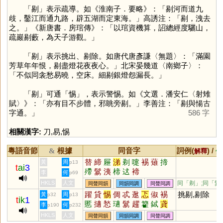
「
剔
」表示疏導。如《淮南子．要略》：「剔河而道九
歧，鑿江而通九路，辟五湖而定東海。」高誘注：「剔，洩去
之。」《新唐書．房琯傳》：「以琯資機算，詔總經度驪山，
疏巖剔藪，為天子游觀。」
「
剔
」表示挑出、剔除。如唐代唐彥謙〈無題〉：「滿園
芳草年年恨，剔盡燈花夜夜心。」北宋晏幾道〈南鄉子〉：
「不似同衾愁易曉，空床。細剔銀燈怨漏長。」
「
剔
」可通「
惕
」，表示警惕。如《文選．潘安仁〈射雉
賦〉》：「亦有目不步體，邪眺旁剔。」李善注：「剔與愓古
字通。」
586 字
相關漢字:
刀
,
易
,
惕
粵語音節
根據
同音字
詞例(
) /
&
解釋
備
替
締
屜
涕
剃
嚏
裼
薙
揥
黃
周
p13
t
ai
3
殢
鬄
洟
楴
迖
褅
李
何
p69
HKLS
人文
同「
剃
」;同「
鬄
同聲同韻
同韻同調
同聲同調
躍
貸
惕
倜
忒
逖
忑
俶
裼
挑剔,剔除
黃
周
p32
p13
t
ik
1
慝
擿
悐
瓋
鬄
趯
籊
鋱
貣
李
何
p190
p232
HKLS
人文
同聲同韻
同韻同調
同聲同調