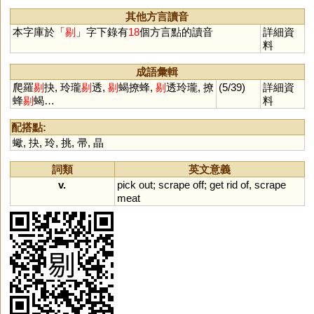
其他方言讀音
本字庫於「
剔
」字下錄有
18
個方言點的讀音
詳細資
料
成語彙輯
爬羅
剔
抉, 玲瓏
剔
透,
剔
蝎撩蜂,
剔
透玲瓏, 撩
(5/39)
詳細資
蜂
剔
蝎…
料
配搭點:
蠍
,
抉
,
玲
,
挑
,
帚
,
晶
詞類
英文意義
v.
pick
out
;
scrape
off
;
get
rid
of
,
scrape
meat