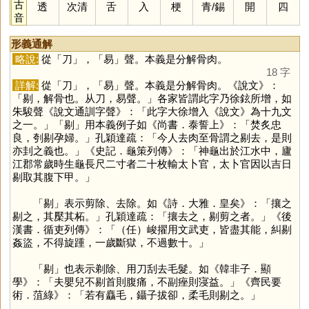
古
透
次清
舌
入
梗
青
/
錫
開
四
音
形義通解
略說:
從「
刀
」，「
易
」聲。本義是分解骨肉。
18 字
詳解:
從「
刀
」，「
易
」聲。本義是分解骨肉。《說文》：
「剔，解骨也。从刀，易聲。」各家皆謂此字乃徐鉉所增，如
朱駿聲《說文通訓字聲》：「此字大徐增入《說文》為十九文
之一。」「
剔
」用本義例子如《尚書．泰誓上》：「焚炙忠
良，刳剔孕婦。」孔穎達疏：「今人去肉至骨謂之剔去，是則
亦刲之義也。」《史記．龜策列傳》：「神龜出於江水中，廬
江郡常歲時生龜長尺二寸者二十枚輸太卜官，太卜官因以吉日
剔取其腹下甲。」
「
剔
」表示剪除、去除。如《詩．大雅．皇矣》：「攘之
剔之，其檿其柘。」孔穎達疏：「攘去之，剔剪之者。」《後
漢書．循吏列傳》：「（任）峻擢用文武吏，皆盡其能，糾剔
姦盜，不得旋踵，一歲斷獄，不過數十。」
「
剔
」也表示剃除、用刀刮去毛髮。如《韓非子．顯
學》：「夫嬰兒不剔首則腹痛，不副痤則寖益。」《齊民要
術．菹綠》：「若有麤毛，鑷子拔卻，柔毛則剔之。」