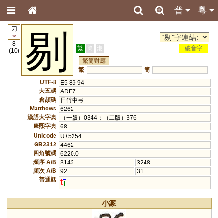
普
粵
刀
剔
18
8
繁
簡
港
破音字
(10)
繁簡對應
繁
簡
UTF-8
E5 89 94
大五碼
ADE7
倉頡碼
日竹中弓
Matthews
6262
漢語大字典
（一版）0344；（二版）376
康熙字典
68
Unicode
U+5254
GB2312
4462
四角號碼
6220.0
頻序 A/B
3142
3248
頻次 A/B
92
31
普通話
t
小篆