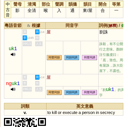
中
聲母
清濁
部位
聲調
韻攝
韻目
開合
等第
古
影
全清
喉
入
通
東
/
屋
合
一
音
粵語音節
根據
同音字
詞例(
) /
&
解釋
備
屋
剭誅
黃
周
p14
李
何
p245
HKLS
人文
誅殺，有不公開進
uk
1
行之意味。顏師古
注引服虔曰：
同聲同韻
同韻同調
同聲同調
「底，致也。周禮
有屋誅，誅大臣於
屋下，不露也。」
屋
黃
周
p14
ng
uk
1
李
何
uk
1
HKLS
人文
「剭
」的異
同聲同韻
同韻同調
同聲同調
字
詞類
英文意義
v.
to
kill
or
execute
a
person
in
secrecy