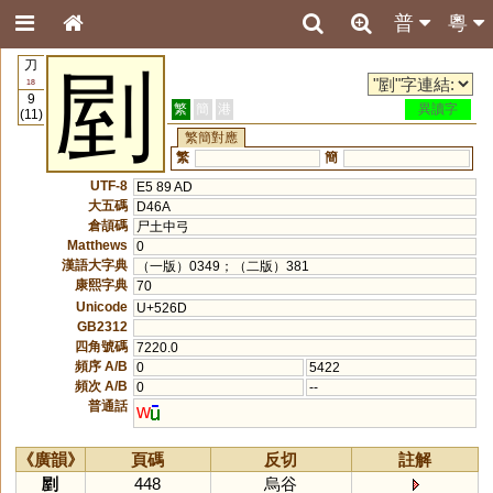
普
粵
刀
剭
18
9
繁
簡
港
異讀字
(11)
繁簡對應
繁
簡
UTF-8
E5 89 AD
大五碼
D46A
倉頡碼
尸土中弓
Matthews
0
漢語大字典
（一版）0349；（二版）381
康熙字典
70
Unicode
U+526D
GB2312
四角號碼
7220.0
頻序 A/B
0
5422
頻次 A/B
0
--
普通話
w
《廣韻》
頁碼
反切
註解
剭
448
烏谷