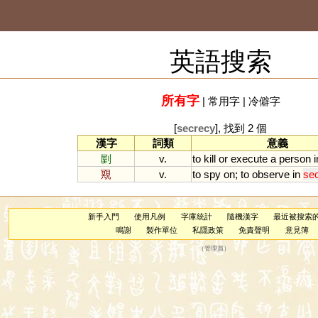
英語搜索
所有字
|
常用字
|
冷僻字
[
secrecy
], 找到 2 個
漢字
詞類
意義
剭
v.
to
kill
or
execute
a
person
i
覭
v.
to
spy
on
;
to
observe
in
se
新手入門
使用凡例
字庫統計
隨機漢字
最近被搜索
鳴謝
製作單位
私隱政策
免責聲明
意見簿
（
管理員
）