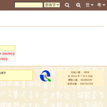
普
粵
n
secrecy
crecy
在線人數： 3808
的漢字
自 2014 年 7 月 8 日起
瀏覽人數： 80489336
使用次數： 294703708