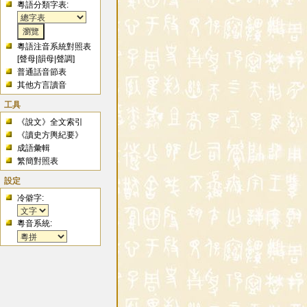
粵語分類字表:
粵語注音系統對照表
[
聲母
|
韻母
|
聲調
]
普通話音節表
其他方言讀音
工具
《說文》全文索引
《讀史方輿紀要》
成語彙輯
繁簡對照表
設定
冷僻字:
粵音系統: