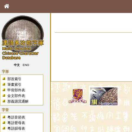
中文
ENG
字形
部首索引
筆畫索引
甲骨部件表
金文部件表
形義源流通解
字音
粵語音節表
粵語聲母表
粵語韻母表