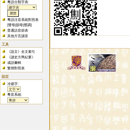
粵語分類字表:
粵語注音系統對照表
[
聲母
|
韻母
|
聲調
]
普通話音節表
其他方言讀音
工具
《說文》全文索引
《讀史方輿紀要》
成語彙輯
繁簡對照表
設定
冷僻字:
粵音系統: