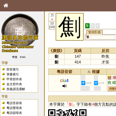
刀
劁
18
12
繁
簡
港
(14)
繁簡對應
繁
《廣韻》
頁碼
反切
劁
147
昨焦
中文
ENG
劁
414
才笑
字形
部首索引
粵語音節
根據
&
筆畫索引
朝
黃
周
甲骨部件表
c
iu
4
嫶
李
何
p308
p179
金文部件表
HKLS
人文
形義源流通解
同聲
字音
粵語音節表
本字庫於「
劁
」字下錄有
4
個方言點的
粵語聲母表
粵語韻母表