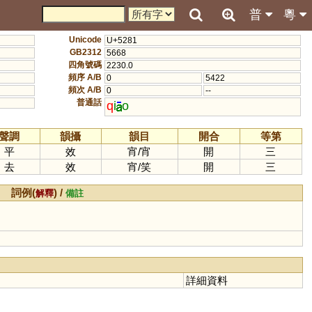
普
粵
Unicode
U+5281
GB2312
5668
四角號碼
2230.0
頻序 A/B
0
5422
頻次 A/B
0
--
普通話
q
i
o
聲調
韻攝
韻目
開合
等第
平
效
宵
/
宵
開
三
去
效
宵
/
笑
開
三
詞例(
) /
解釋
備註
詳細資料