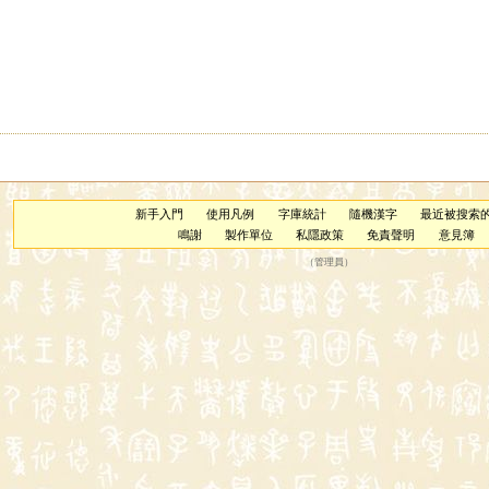
新手入門
使用凡例
字庫統計
隨機漢字
最近被搜索
鳴謝
製作單位
私隱政策
免責聲明
意見簿
（
管理員
）