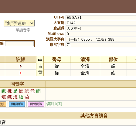
UTF-8
E5 8A 81
大五碼
E142
倉頡碼
人火中弓
單讀音字
Matthews
0
漢語大字典
（一版）0355；（二版）388
簡
康熙字典
71
註解
聲母
清濁
部位
中
古
從
全濁
齒
音
從
全濁
齒
同音字
潮
瞧
樵
晁
憔
譙
鼂
睄
嶕
燋
鐎
潐
牊
菬
切割;閹割
同韻
同韻同調
同聲同調
其他方言讀音
讀音