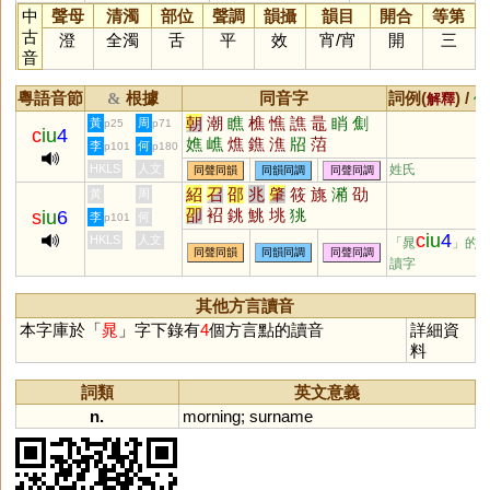
中
聲母
清濁
部位
聲調
韻攝
韻目
開合
等第
古
澄
全濁
舌
平
效
宵
/
宵
開
三
音
粵語音節
根據
同音字
詞例(
) /
&
解釋
備
朝
潮
瞧
樵
憔
譙
鼂
睄
劁
黃
周
p25
p71
c
iu
4
嫶
嶕
燋
鐎
潐
牊
菬
李
何
p101
p180
HKLS
人文
姓氏
同聲同韻
同韻同調
同聲同調
紹
召
邵
兆
肇
筱
旐
潲
劭
黃
周
卲
袑
銚
鮡
垗
狣
s
iu
6
李
何
p101
c
iu
4
HKLS
人文
「晁
」的
同聲同韻
同韻同調
同聲同調
讀字
其他方言讀音
本字庫於「
晁
」字下錄有
4
個方言點的讀音
詳細資
料
詞類
英文意義
n.
morning
;
surname