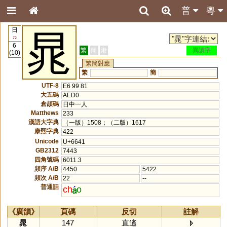
普
粵
日
晁
72
6
繁
簡
港
異讀字
(10)
繁簡對應
繁
簡
UTF-8
E6 99 81
大五碼
AED0
倉頡碼
日中一人
Matthews
233
漢語大字典
（一版）1508；（二版）1617
康熙字典
422
Unicode
U+6641
GB2312
7443
四角號碼
6011.3
頻序 A/B
4450
5422
頻次 A/B
22
--
普通話
ch
o
《廣韻》
頁碼
反切
註解
晁
147
直遙