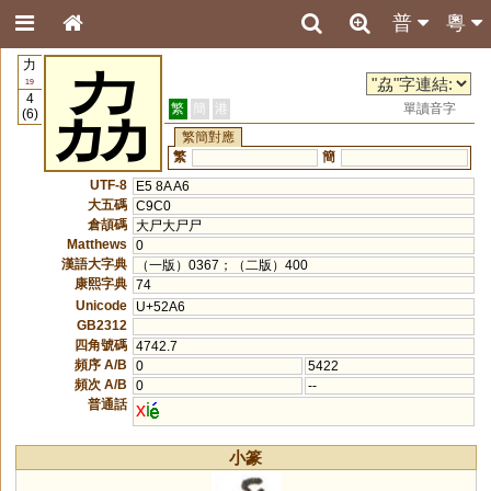
普
粵
力
劦
19
4
繁
簡
港
單讀音字
(6)
繁簡對應
繁
簡
UTF-8
E5 8A A6
大五碼
C9C0
倉頡碼
大尸大尸尸
Matthews
0
漢語大字典
（一版）0367；（二版）400
康熙字典
74
Unicode
U+52A6
GB2312
四角號碼
4742.7
頻序 A/B
0
5422
頻次 A/B
0
--
普通話
x
i
小篆