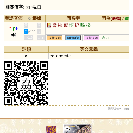
相關漢字:
力
,
協
,
口
粵語音節
根據
同音字
詞例(
) /
&
解釋
備註
協
脅
挾
勰
愜
拹
嗋
搚
黃
周
h
ip
6
李
何
p135
HKLS
人文
合力
同聲同韻
同韻同調
同聲同調
詞類
英文意義
v.
collaborate
瀏覽次數: 9108