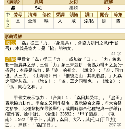
《廣韻》
頁碼
反切
註解
劦
541
胡頰
中
聲母
清濁
部位
聲調
韻攝
韻目
開合
等第
古
匣
全濁
喉
入
咸
添
/
帖
開
四
音
形義通解
略說:
「
劦
」從三「
力
」（象農具），會協力耕田之意(于省
吾)，本義是協力，是「
協
」的初文。
41 字
詳解:
甲骨文「
劦
」從三「
力
」，或加從「
口
」。「
力
」象耒
耜一類農具之形，三個「
力
」象三耒並耕，會協力耕田之意(于
省吾)，本義是協力，是「
協
」的初文。《說文》：「劦，同力
也。从三力。《山海經》曰：『惟號之山，其風若劦。』凡劦
之屬皆从劦。」《說文》：「協，眾之同和也。」《說文》：
「恊，同心之和。」
甲骨文表示協力，《合集》1：「劦田其受年」。「劦田」
表示協力耕作。甲金文又用作祭名，表示協合之義，即大合祭
之祫祭。此種祭祀在最後舉行，或同時聯合他種祀典一併舉行
(董作賓、徐中舒)。《合集》33692：「甲子酒劦」。《屯
南》：922「甲子卜，其酒，劦日、大乙，其[乇口]于且(祖)
乙」。肆簋：「[劦口]日」。
297 字