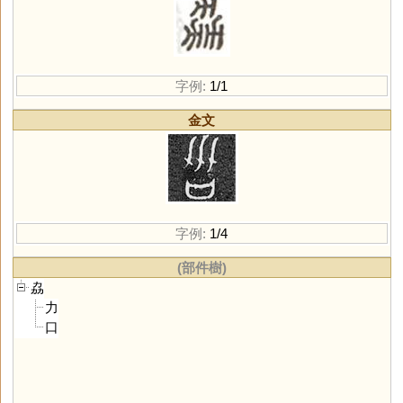
字例:
1/1
金文
字例:
1/4
(部件樹)
劦
力
口