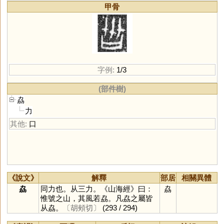
甲骨
字例:
1/3
(部件樹)
劦
力
其他:
口
《說文》
解釋
部居
相關異體
劦
同力也。从三力。《山海經》曰：
劦
惟號之山，其風若劦。凡劦之屬皆
从劦。
〔胡頰切〕
(293 / 294)