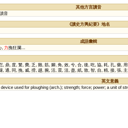
屴
厤
朸
秝
其他方言讀音
讀音
《讀史方輿紀要》地名
成語彙輯
心,
力
挽狂瀾…
懟
,
鼎
,
度
,
繁
,
費
,
乏
,
雞
,
筋
,
腳
,
角
,
效
,
兮
,
合
,
後
,
吃
,
協
,
耗
,
孔
,
藥
,
用
腿
,
通
,
同
,
挽
,
威
,
搰
,
趪
,
腕
,
活
,
震
,
沮
,
盡
,
紙
,
致
,
智
,
自
,
精
,
接
,
張
,
主
英文意義
device
used
for
ploughing
(
arch
.);
strength
;
force
;
power
;
a
unit
of
st