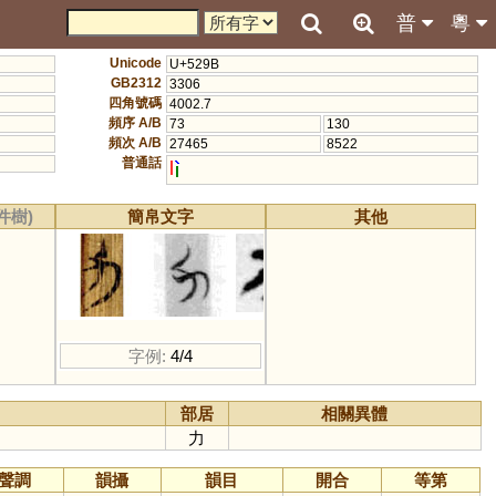
普
粵
Unicode
U+529B
GB2312
3306
四角號碼
4002.7
頻序 A/B
73
130
頻次 A/B
27465
8522
普通話
l
件樹)
簡帛文字
其他
字例:
4/4
部居
相關異體
力
聲調
韻攝
韻目
開合
等第