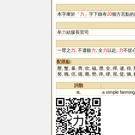
磿
本字庫於「
力
」字下錄有
20
個方言點的
牟
力
結簇長官司
一臂之
力
, 不遺餘
力
, 全
力
以赴,
力
不從
配搭點:
壓
,
蹩
,
暴
,
齊
,
吹
,
磁
,
潛
,
全
,
殫
,
逮
,
得
,
努
,
魄
,
伾
,
痡
,
嘶
,
勢
,
瘁
,
肆
,
視
,
躠
,
熵
,
詞類
n.
a
simple
farming