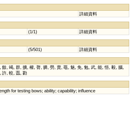
詳細資料
(1/1)
詳細資料
(5/501)
詳細資料
,
餘
,
竭
,
群
,
擴
,
權
,
膂
,
膦
,
勞
,
賣
,
黽
,
魅
,
免
,
勉
,
武
,
能
,
悟
,
毅
,
腦
,
,
許
,
較
,
蠠
,
勠
rength
for
testing
bows
;
ability
;
capability
;
influence