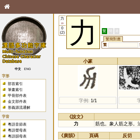
力
力
19
0
繁
簡
港
(2)
繁簡對應
繁
小篆
中文
ENG
字形
部首索引
筆畫索引
甲骨部件表
字例:
1/1
金文部件表
形義源流通解
字音
《說文》
力
筋也。象人筋之形。
粵語音節表
粵語聲母表
《廣韻》
頁碼
反切
粵語韻母表