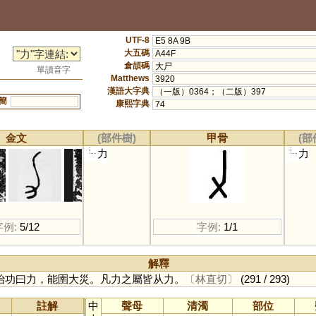
UTF-8
E5 8A 9B
大五碼
A44F
倉頡碼
大尸
單讀音字
Matthews
3920
漢語大字典
（一版）0364；（二版）397
簡
康熙字典
74
金文
(部件樹)
甲骨
(部
力
力
字例:
5/12
字例:
1/1
解釋
治功曰力，能圉大災。凡力之屬皆从力。
〔林直切〕
(291 / 293)
註解
中
聲母
清濁
部位