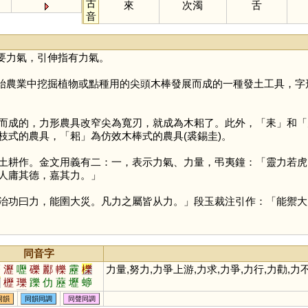
古
來
次濁
舌
音
要力氣，引伸指有力氣。
始農業中挖掘植物或點種用的尖頭木棒發展而成的一種發土工具，字形
而成的，力形農具改窄尖為寬刃，就成為木耜了。此外，「
耒
」和「
枝式的農具，「
耜
」為仿效木棒式的農具(裘錫圭)。
作。金文用義有二：一，表示力氣、力量，弔夷鐘：「靈力若虎，
人庸其德，嘉其力。」
功曰力，能圉大災。凡力之屬皆从力。」段玉裁注引作：「能禦大
同音字
曆
瀝
嚦
礫
酈
轢
靂
櫟
力量,努力,力爭上游,力求,力爭,力行,力勸,力
鬲
櫪
瓅
躒
仂
藶
壢
蝷
讈
赲
蒚
扚
鱳
儮
轣
皪
同韻
同韻同調
同聲同調