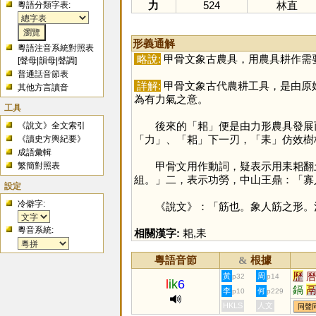
力
524
林直
粵語分類字表:
形義通解
粵語注音系統對照表
略說:
甲骨文象古農具，用農具耕作需
[
聲母
|
韻母
|
聲調
]
普通話音節表
詳解:
甲骨文象古代農耕工具，是由原
其他方言讀音
為有力氣之意。
工具
後來的「
耜
」便是由力形農具發展
《說文》全文索引
「
力
」、「
耜
」下一刃，「
耒
」仿效樹
《讀史方輿紀要》
成語彙輯
甲骨文用作動詞，疑表示用耒耜翻土耕
繁簡對照表
組。」二，表示功勞，中山王鼎：「寡
設定
冷僻字:
《說文》：「筋也。象人筋之形。治
粵音系統:
相關漢字:
耜
,
耒
粵語音節
根據
&
歷
黃
周
p32
p14
l
ik
6
鎘
李
何
p10
p229
靋
HKLS
人文
同聲