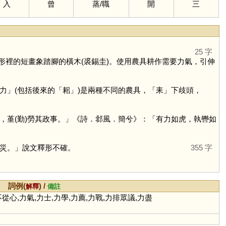
入
曾
蒸
/
職
開
三
25 字
裡的短畫象踏腳的橫木(裘錫圭)。使用農具耕作需要力氣，引伸
力
」(包括後來的「
耜
」)是兩種不同的農具，「
耒
」下歧頭，
堇(勤)勞其政事。」《詩．邶風．簡兮》：「有力如虎，執轡如
災。」說文釋形不確。
355 字
詞例(
) /
解釋
備註
不從心,力氣,力士,力學,力薦,力戰,力排眾議,力盡