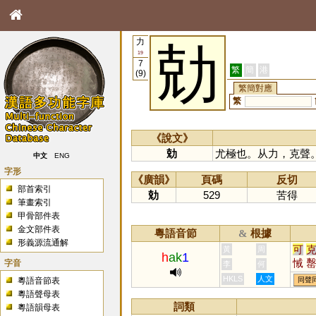
力
勀
19
7
繁
簡
港
(9)
繁簡對應
繁
《說文》
勀
尤極也。从力，克聲
中文
ENG
字形
《廣韻》
頁碼
反切
部首索引
勀
529
苦得
筆畫索引
甲骨部件表
金文部件表
粵語音節
根據
&
形義源流通解
可
黃
周
h
ak
1
悈
字音
李
何
HKLS
人文
粵語音節表
同聲
粵語聲母表
詞類
粵語韻母表