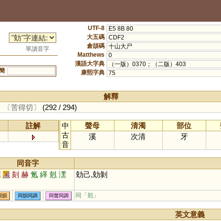
UTF-8
E5 8B 80
大五碼
CDF2
倉頡碼
十山大尸
單讀音字
Matthews
0
漢語大字典
（一版）0370；（二版）403
簡
康熙字典
75
解釋
。
〔苦得切〕
(292 / 294)
註解
中
聲母
清濁
部位
古
溪
次清
牙
音
同音字
克
黑
刻
赫
氪
緙
剋
潶
勀己,勀剝
罊
同「
剋
」
同韻
同韻同調
同聲同調
英文意義