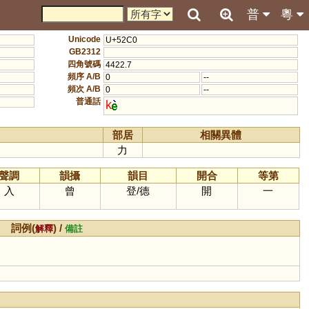
普
粵
Unicode
U+52C0
GB2312
四角號碼
4422.7
頻序 A/B
0
--
頻次 A/B
0
--
普通話
k
部居
相關異體
力
聲調
韻攝
韻目
開合
等第
入
曾
登
/
德
開
一
詞例(
) /
解釋
備註