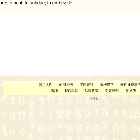
ure
;
to
beat
;
to
subdue
;
to
embezzle
新手入門
使用凡例
字庫統計
隨機漢字
最近被搜索
鳴謝
製作單位
私隱政策
免責聲明
意見簿
（
管理員
）