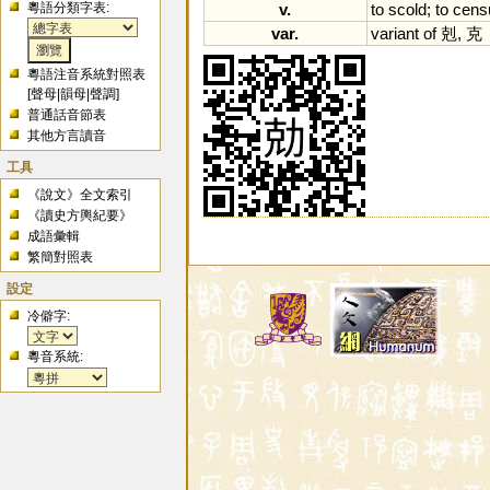
粵語分類字表:
v.
to
scold
;
to
cens
var.
variant
of
剋, 克
粵語注音系統對照表
[
聲母
|
韻母
|
聲調
]
普通話音節表
其他方言讀音
工具
《說文》全文索引
《讀史方輿紀要》
成語彙輯
繁簡對照表
設定
冷僻字:
粵音系統: