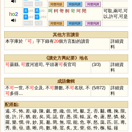
HKLS
人文
同聲同韻
同韻同調
同聲同調
呵
軻
哿
舸
岢
坷
閜
可取,兩可,可
黃
周
p35
p20
h
o
2
以,許可,可是,
李
何
p93
p253
非同小可,不可
HKLS
人文
同聲同韻
同韻同調
同聲同調
枚舉,不可名狀
可靠,可悲,可
其他方言讀音
可泣,不置可否
本字庫於「
可
」字下錄有
20
個方言點的讀音
詳細資
料
《讀史方輿紀要》地名
可
曇縣,
可
渡河巡司, 平頭著
可
長官司
(3/3)
詳細資
料
成語彙輯
不
可
一世, 不
可
企及, 不
可
勝數, 不
可
名狀, 不
(5/872)
詳細資
可
多得…
料
配搭點:
遏
,
不
,
怖
,
差
,
磣
,
陳
,
覷
,
楚
,
纔
,
但
,
玳
,
黻
,
乏
,
否
,
黼
,
機
,
掬
,
限
,
後
,
許
,
汗
,
猶
,
銳
,
矣
,
焉
,
認
,
窅
,
愚
,
孺
,
轅
,
岌
,
奇
,
藘
,
歷
,
憐
,
棱
,
羅
,
樂
,
憫
,
侔
,
妙
,
莫
,
邈
,
菵
,
無
,
瑁
,
能
,
危
,
寧
,
怒
,
藹
,
匹
,
叵
,
蒪
,
秀
,
垂
,
蔧
,
適
,
晰
,
尚
,
數
,
唾
,
逭
,
炙
,
支
,
訾
,
俗
,
怜
,
櫯
,
豱
,
籦