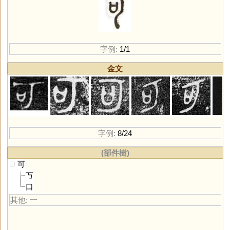
字例:
1/1
金文
字例:
8/24
(部件樹)
可
丂
口
其他:
一