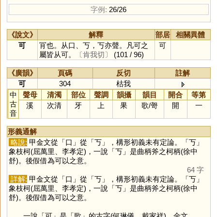
字例:
26/26
《說文》
解釋
部居
相關異體
可
肎也。从口、丂，丂亦聲。凡可之
可
屬皆从可。
〔肯我切〕
(101 / 96)
《廣韻》
頁碼
反切
註解
可
304
枯我
中
聲母
清濁
部位
聲調
韻攝
韻目
開合
等第
古
溪
次清
牙
上
果
歌
/
哿
開
一
音
形義通解
略說:
甲金文從「
口
」從「
丂
」，構形初義未有定論。「
丂
」
象枝柯(屈萬里、李孝定)，一說「
丂
」是曲柄斧之柯柄(徐中
舒)。後假借為可以之意。
64 字
詳解:
甲金文從「
口
」從「
丂
」，構形初義未有定論。「
丂
」
象枝柯(屈萬里、李孝定)，一說「
丂
」是曲柄斧之柯柄(徐中
舒)。後假借為可以之意。
一說「
可
」是「
歌
」的古字(何琳儀、戴家祥)，金文