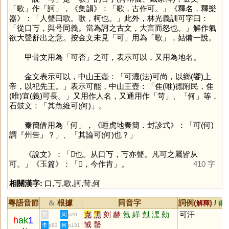
「
歌
」作「
訶
」，《集韻》：「歌，古作可。」《釋名．釋樂
器》：「人聲曰歌。歌，柯也。」此外，林光義訓可字曰：
「從口丂，與号同義。當為訶之古文，大言而怒也。」解作氣
欲大聲舒出之意。按金文未見「
可
」用為「
歌
」，姑備一說。
甲骨文用為「可否」之可，表示可以，又用為地名。
金文表示可以，中山王壺：「可灋(法)可尚，以鄉(饗)上
帝，以祀先王。」表示可能，中山王壺：「隹(唯)德附民，隹
(唯)宜(義)可長。」又用作人名，又通用作「
苛
」、「
何
」等，
石鼓文：「其魚維可(何)」。
秦簡借用為「
何
」，《睡虎地秦簡．封診式》：「可(何)
謂『州告』？」、「其論可(何)也？」
《說文》：「𦘫也。从口丂，丂亦聲。凡可之屬皆从
可。」《玉篇》：「𦘫，今作肯」。
410 字
相關漢字:
口
,
丂
,
歌
,
訶
,
苛
,
何
粵語音節
根據
同音字
詞例(
) /
&
解釋
備
克
黑
刻
赫
氪
緙
剋
潶
勀
可汗
黃
周
p20
h
ak
1
悈
罊
李
何
p93
p131