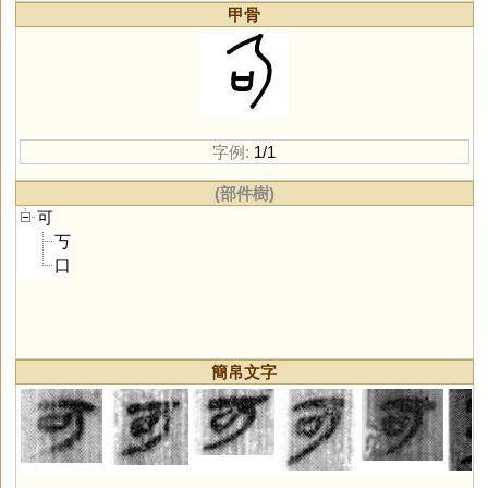
甲骨
字例:
1/1
(部件樹)
可
丂
口
簡帛文字