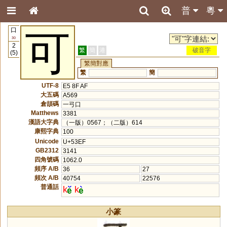
普
粵
口
可
30
2
繁
簡
港
破音字
(5)
繁簡對應
繁
簡
UTF-8
E5 8F AF
大五碼
A569
倉頡碼
一弓口
Matthews
3381
漢語大字典
（一版）0567；（二版）614
康熙字典
100
Unicode
U+53EF
GB2312
3141
四角號碼
1062.0
頻序 A/B
36
27
頻次 A/B
40754
22576
普通話
k
k
小篆