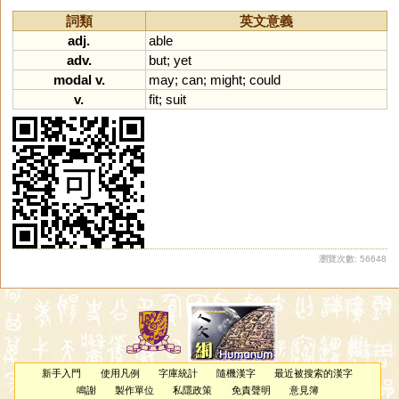
詞類
英文意義
adj.
able
adv.
but
;
yet
modal v.
may
;
can
;
might
;
could
v.
fit
;
suit
瀏覽次數: 56648
新手入門
使用凡例
字庫統計
隨機漢字
最近被搜索的漢字
鳴謝
製作單位
私隱政策
免責聲明
意見簿