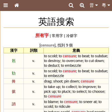
普
粵
英語搜索
所有字
|
常用字
|
冷僻字
[
censure
], 找到 9 個
漢字
詞類
意義
to
scold
;
to
censure
;
to
beat
;
to
subdue
;
剋
v.
to
destroy
;
to
overcome
;
to
cut
down
;
to
deduct
;
to
embezzle
to
scold
;
to
censure
;
to
beat
;
to
subdue
;
勀
v.
to
embezzle
掎
v.
drag
;
shoot
;
pin
down
;
censure
to
take
up
;
to
collect
;
to
improve
;
to
摭
v.
pick
up
;
to
pluck
;
to
select
;
to
choose
;
to
censure
to
blame
;
to
censure
;
to
sneer
at
;
to
誚
v.
scold
;
to
ridicule
to
induce
;
scold
,
censure
;
lead
people