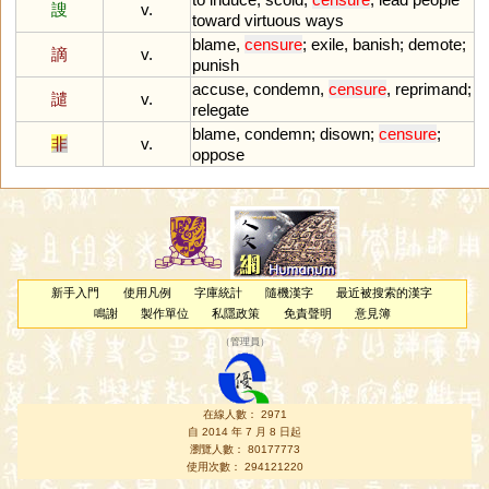
謏
v.
toward
virtuous
ways
blame
,
censure
;
exile
,
banish
;
demote
;
謫
v.
punish
accuse
,
condemn
,
censure
,
reprimand
;
譴
v.
relegate
blame
,
condemn
;
disown
;
censure
;
非
v.
oppose
新手入門
使用凡例
字庫統計
隨機漢字
最近被搜索的漢字
鳴謝
製作單位
私隱政策
免責聲明
意見簿
（
管理員
）
在線人數： 2971
自 2014 年 7 月 8 日起
瀏覽人數： 80177773
使用次數： 294121220