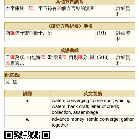
其他方言讀音
本字庫於「
匯
」字下錄有
20
個方言點的讀音
詳細資
料
《讀史方輿紀要》地名
南
匯
嘴守禦中後千戶所
(1/1)
詳細資
料
成語彙輯
千
匯
萬狀, 山包海
匯
, 淵渟澤
匯
, 目別
匯
分, 融
(5/13)
詳細資
匯
貫通…
料
配搭點:
兌
,
總
詞類
英文意義
n.
waters
converging
to
one
spot
;
whirling
waters
;
bank
draft
;
letter
of
credit
;
collection
,
assemblage
v.
advance
money
;
remit
;
converge
;
gather
together