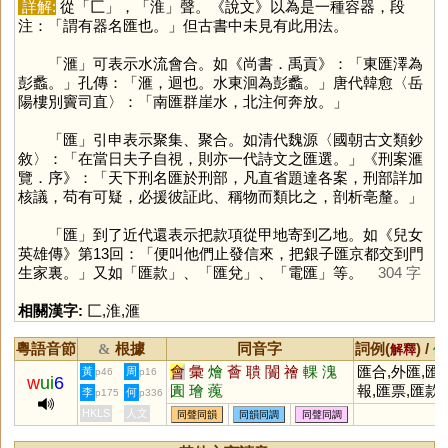
詳解:
從「
匚
」，「
淮
」聲。《說文》以為是一種容器，段
注：「謂有器名匯也。」但古書中未見有此用法。
「
滙
」可表示水流會合。如《尚書．禹貢》：「東匯澤為
彭蠡。」孔傳：「滙，迴也。水東洄為彭蠡。」唐代韓愈〈岳
陽樓別竇司直〉：「南匯群崖水，北注何奔放。」
「
匯
」引申表示聚集、聚合。如清代魏源〈國朝古文類鈔
敘〉：「在當日夫子自視，則亦一代詩文之匯選。」《刑案滙
覽．序》：「天下刑名匯於刑部，凡直省題達各案，刑部詳加
核議，苟有可疑，必援彼証此、稱物而類比之，剖析亳釐。」
「
匯
」到了近代還表示把款項從甲地寄到乙地。如《兒女
英雄傳》第13回：「便叫他們止發信來，把銀子匯京都交到門
生家裏。」又如「匯款」、「匯兌」、「電匯」等。
304 字
相關漢字:
匚
,
淮
,
滙
粵語音節
根據
同音字
詞例(
) /
&
解釋
備
會
彙
燴
薈
聵
闠
禬
輠
溾
匯合,外匯,匯
黃
周
p46
p16
w
ui
6
圚
璯
藱
報,匯票,匯款,
李
何
p175
p336
匯聚,匯流
HKLS
人文
同聲同韻
同韻同調
同聲同調