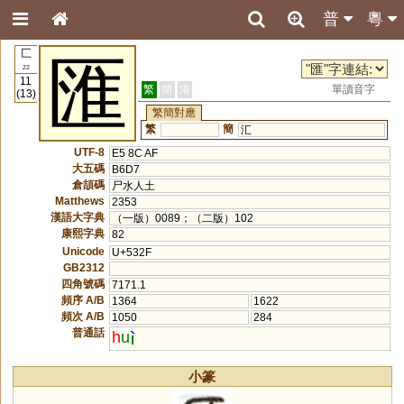
普
粵
匚
匯
22
11
繁
簡
港
單讀音字
(13)
繁簡對應
繁
簡
汇
UTF-8
E5 8C AF
大五碼
B6D7
倉頡碼
尸水人土
Matthews
2353
漢語大字典
（一版）0089；（二版）102
康熙字典
82
Unicode
U+532F
GB2312
四角號碼
7171.1
頻序 A/B
1364
1622
頻次 A/B
1050
284
普通話
h
u
小篆