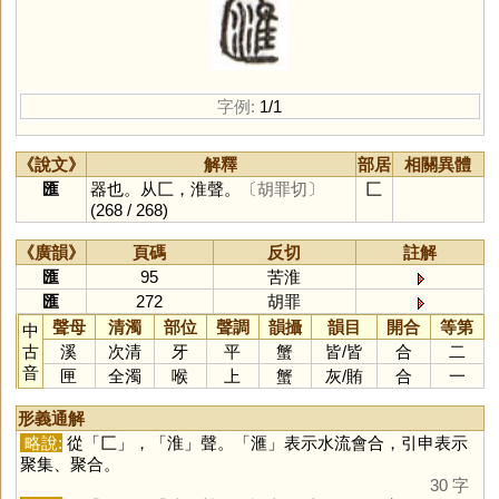
字例:
1/1
《說文》
解釋
部居
相關異體
匯
器也。从匚，淮聲。
〔胡罪切〕
匚
(268 / 268)
《廣韻》
頁碼
反切
註解
匯
95
苦淮
匯
272
胡罪
聲母
清濁
部位
聲調
韻攝
韻目
開合
等第
中
古
溪
次清
牙
平
蟹
皆
/
皆
合
二
音
匣
全濁
喉
上
蟹
灰
/
賄
合
一
形義通解
略說:
從「
匚
」，「
淮
」聲。「
滙
」表示水流會合，引申表示
聚集、聚合。
30 字