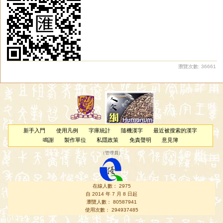
瀏覽次數: 36661
新手入門
使用凡例
字庫統計
隨機漢字
最近被搜索的漢字
鳴謝
製作單位
私隱政策
免責聲明
意見簿
（
管理員
）
在線人數： 2975
自 2014 年 7 月 8 日起
瀏覽人數： 80587941
使用次數： 294937485