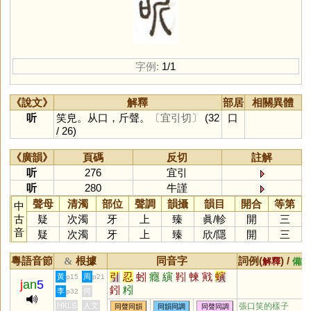
字例:
1/1
《說文》
解釋
部居
相關異體
听
笑皃。从口，斤聲。
〔宜引切〕
(32
口
/ 26)
《廣韻》
頁碼
反切
註解
听
276
宜引
听
280
牛謹
聲母
清濁
部位
聲調
韻攝
韻目
開合
等第
中
古
疑
次濁
牙
上
臻
眞
/
軫
開
三
音
疑
次濁
牙
上
臻
欣
/
隱
開
三
粵語音節
根據
同音字
詞例(
) /
&
解釋
備註
引
忍
蚓
癮
縯
靷
朄
戭
螾
黃
周
p15
p21
j
an
5
鈏
粌
李
何
p32
HKLS
人文
張口笑的樣子
同聲同韻
同韻同調
同聲同調