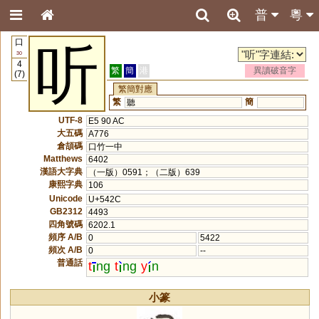
普
粵
口
听
30
4
繁
簡
港
異讀破音字
(7)
繁簡對應
繁
簡
聽
UTF-8
E5 90 AC
大五碼
A776
倉頡碼
口竹一中
Matthews
6402
漢語大字典
（一版）0591；（二版）639
康熙字典
106
Unicode
U+542C
GB2312
4493
四角號碼
6202.1
頻序 A/B
0
5422
頻次 A/B
0
--
普通話
t
ng
t
ng
y
n
小篆