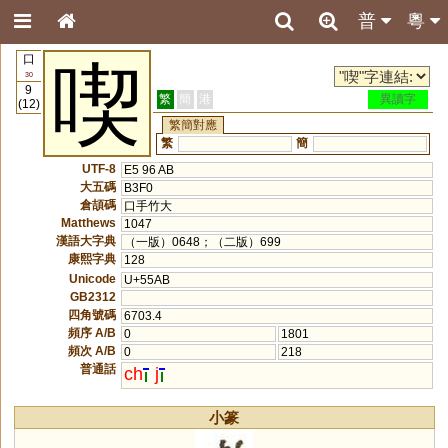
普
粵
口
喫
30
9
繁
簡
港
異讀字
(12)
繁簡對應
繁
簡
UTF-8
E5 96 AB
大五碼
B3F0
倉頡碼
口手竹大
Matthews
1047
漢語大字典
（一版）0648；（二版）699
康熙字典
128
Unicode
U+55AB
GB2312
四角號碼
6703.4
頻序 A/B
0
1801
頻次 A/B
0
218
普通話
ch
j
小篆