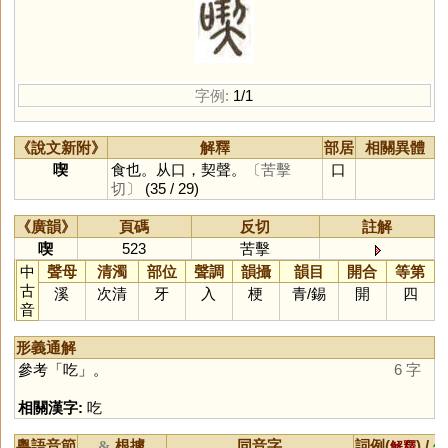
字例:
1/1
《說文新附》
解釋
部居
相關異體
喫
食也。从口，契聲。
〔苦擊
口
切〕
(35 / 29)
《廣韻》
頁碼
反切
註解
喫
523
苦擊
中
聲母
清濁
部位
聲調
韻攝
韻目
開合
等第
古
溪
次清
牙
入
梗
青
/
錫
開
四
音
形義通解
參考「
吃
」。
6 字
相關漢字:
吃
粵語音節
根據
同音字
詞例(
) /
&
解釋
備