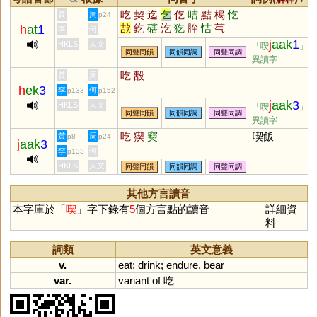
吃
契
迄
乞
仡
咭
黠
楬
忔
黃
周
p24
欯
釳
磍
汔
犵
肸
恄
芞
h
at
1
李
何
j
aak
1
HKLS
人文
「喫
」的
同聲同韻
同韻同調
同聲同調
異讀字
吃
毄
黃
周
h
ek
3
李
何
p133
p152
j
aak
3
HKLS
人文
「喫
」的
同聲同韻
同韻同調
同聲同調
異讀字
吃
猰
窫
喫飯
黃
周
p8
p24
j
aak
3
李
何
p133
HKLS
人文
同聲同韻
同韻同調
同聲同調
其他方言讀音
本字庫於「
喫
」字下錄有
5
個方言點的讀音
詳細資
料
詞類
英文意義
v.
eat
;
drink
;
endure
,
bear
var.
variant
of
吃