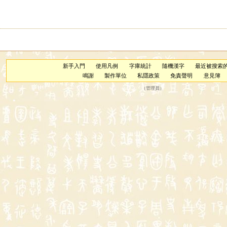
新手入門
使用凡例
字庫統計
隨機漢字
最近被搜索
鳴謝
製作單位
私隱政策
免責聲明
意見簿
（
管理員
）