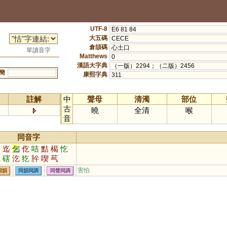
UTF-8
E6 81 84
大五碼
CECE
倉頡碼
心土口
單讀音字
Matthews
0
漢語大字典
（一版）2294；（二版）2456
簡
康熙字典
311
註解
中
聲母
清濁
部位
古
曉
全清
喉
音
同音字
契
迄
乞
仡
咭
黠
楬
忔
釳
磍
汔
犵
肸
喫
芞
害怕
同韻
同韻同調
同聲同調