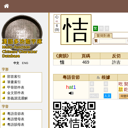
心
恄
61
6
繁
簡
港
(9)
繁簡對應
繁
《廣韻》
頁碼
反切
恄
469
許吉
中文
ENG
字形
部首索引
粵語音節
根據
&
筆畫索引
吃
黃
周
h
at
1
甲骨部件表
欯
李
何
金文部件表
HKLS
人文
同聲
形義源流通解
字音
粵語音節表
粵語聲母表
粵語韻母表