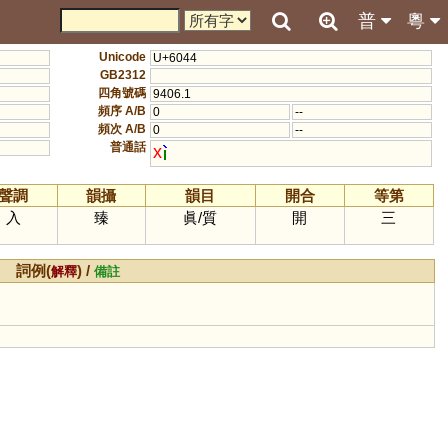
普
粵
Unicode
U+6044
GB2312
四角號碼
9406.1
頻序 A/B
0
--
頻次 A/B
0
--
普通話
x
聲調
韻攝
韻目
開合
等第
入
臻
眞
/
質
開
三
詞例(
) /
解釋
備註