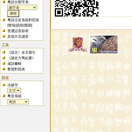
粵語分類字表:
粵語注音系統對照表
[
聲母
|
韻母
|
聲調
]
普通話音節表
其他方言讀音
工具
《說文》全文索引
《讀史方輿紀要》
成語彙輯
繁簡對照表
設定
冷僻字:
粵音系統: