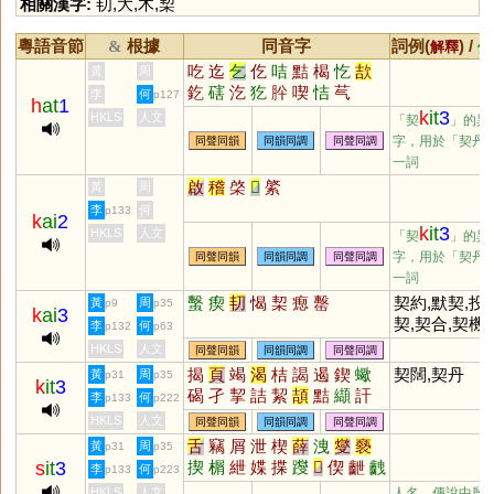
相關漢字:
㓞
,
大
,
木
,
栔
粵語音節
根據
同音字
詞例(
) /
&
解釋
備
吃
迄
乞
仡
咭
黠
楬
忔
欯
黃
周
釳
磍
汔
犵
肸
喫
恄
芞
李
何
p127
h
at
1
k
it
3
HKLS
人文
「契
」的異
字，用於「契丹
同聲同韻
同韻同調
同聲同調
一詞
啟
稽
棨
𢻻
綮
黃
周
李
何
p133
k
ai
2
k
it
3
HKLS
人文
「契
」的異
字，用於「契丹
同聲同韻
同韻同調
同聲同調
一詞
蟿
瘈
㓞
愒
栔
瘛
罊
契約,默契,投
黃
周
p9
p35
k
ai
3
契,契合,契機,
李
何
p132
p63
地契
HKLS
人文
同聲同韻
同韻同調
同聲同調
揭
頁
竭
渴
桔
謁
遏
鍥
蠍
契闊,契丹
黃
周
p31
p35
k
it
3
碣
孑
挈
詰
絜
頡
黠
纈
訐
李
何
p133
p222
擷
羯
楬
襭
洯
朅
蝎
蛣
嵑
HKLS
人文
同聲同韻
同韻同調
同聲同調
劼
褉
滊
鞊
藒
緳
硈
蛪
蝢
舌
竊
屑
泄
楔
薛
洩
燮
褻
黃
周
p31
p35
鐑
s
it
3
揳
榍
紲
媟
揲
躞
𤏻
偰
齛
齥
李
何
p133
p223
僁
躠
嶭
屧
靾
疶
伳
絏
渫
HKLS
人文
人名，傳說中殷