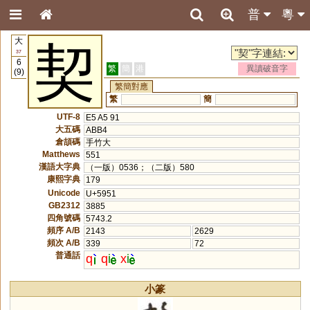
普
粵
大
契
37
6
繁
簡
港
異讀破音字
(9)
繁簡對應
繁
簡
UTF-8
E5 A5 91
大五碼
ABB4
倉頡碼
手竹大
Matthews
551
漢語大字典
（一版）0536；（二版）580
康熙字典
179
Unicode
U+5951
GB2312
3885
四角號碼
5743.2
頻序 A/B
2143
2629
頻次 A/B
339
72
普通話
q
q
i
x
i
小篆