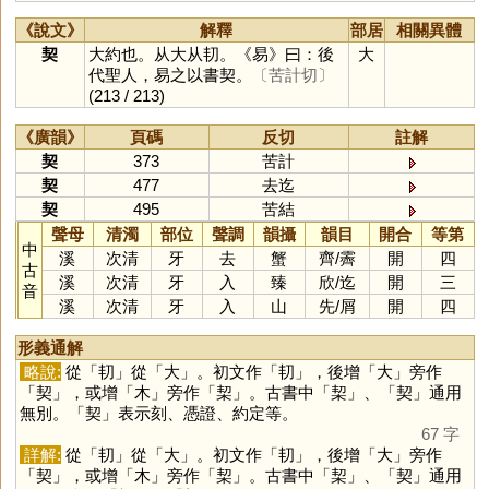
《說文》
解釋
部居
相關異體
契
大約也。从大从㓞。《易》曰：後
大
代聖人，易之以書契。
〔苦計切〕
(213 / 213)
《廣韻》
頁碼
反切
註解
契
373
苦計
契
477
去迄
契
495
苦結
聲母
清濁
部位
聲調
韻攝
韻目
開合
等第
中
溪
次清
牙
去
蟹
齊
/
霽
開
四
古
溪
次清
牙
入
臻
欣
/
迄
開
三
音
溪
次清
牙
入
山
先
/
屑
開
四
形義通解
略說:
從「
㓞
」從「
大
」。初文作「
㓞
」，後增「
大
」旁作
「
契
」，或增「
木
」旁作「
栔
」。古書中「
栔
」、「
契
」通用
無別。「
契
」表示刻、憑證、約定等。
67 字
詳解:
從「
㓞
」從「
大
」。初文作「
㓞
」，後增「
大
」旁作
「
契
」，或增「
木
」旁作「
栔
」。古書中「
栔
」、「
契
」通用