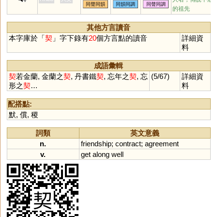
同聲同韻
同韻同調
同聲同調
的祖先
其他方言讀音
本字庫於「
契
」字下錄有
20
個方言點的讀音
詳細資
料
成語彙輯
契
若金蘭, 金蘭之
契
, 丹書鐵
契
, 忘年之
契
, 忘
(5/67)
詳細資
形之
契
…
料
配搭點:
默
,
償
,
稷
詞類
英文意義
n.
friendship
;
contract
;
agreement
v.
get
along
well