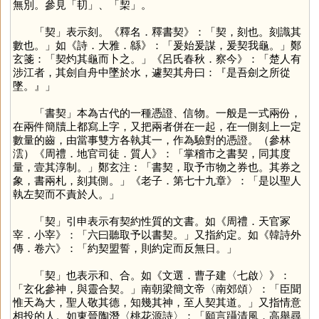
無別。參見「
㓞
」、「
栔
」。
「
契
」表示刻。《釋名．釋書契》：「契，刻也。刻識其
數也。」如《詩．大雅．緜》：「爰始爰謀，爰契我龜。」鄭
玄箋：「契灼其龜而卜之。」《呂氏春秋．察今》：「楚人有
涉江者，其劍自舟中墜於水，遽契其舟曰：『是吾劍之所從
墜。』」
「書契」本為古代的一種憑證、信物。一般是一式兩份，
在兩件簡牘上都寫上字，又把兩者併在一起，在一側刻上一定
數量的齒，由當事雙方各執其一，作為驗對的憑證。（參林
澐）《周禮．地官司徒．質人》：「掌稽市之書契，同其度
量，壹其淳制。」鄭玄注：「書契，取予市物之券也。其券之
象，書兩札，刻其側。」《老子．第七十九章》：「是以聖人
執左契而不責於人。」
「
契
」引申表示有契約性質的文書。如《周禮．天官冢
宰．小宰》：「六曰聽取予以書契。」又指約定。如《韓詩外
傳．卷六》：「約契盟誓，則約定而反無日。」
「
契
」也表示和、合。如《文選．曹子建〈七啟〉》：
「玄化參神，與靈合契。」南朝梁簡文帝〈南郊頌〉：「臣聞
惟天為大，聖人敬其德，知幾其神，至人契其道。」又指情意
相投的人。如東晉陶潛〈桃花源詩〉：「願言躡清風，高舉尋