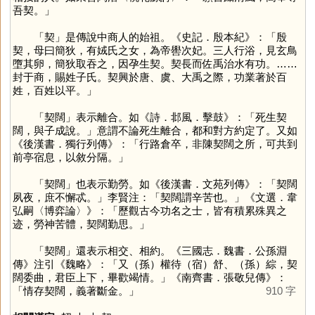
吾契。」
「
契
」是傳說中商人的始祖。《史記．殷本紀》：「殷
契，母曰簡狄，有娀氏之女，為帝嚳次妃。三人行浴，見玄鳥
墮其卵，簡狄取吞之，因孕生契。契長而佐禹治水有功。……
封于商，賜姓子氏。契興於唐、虞、大禹之際，功業著於百
姓，百姓以平。」
「契闊」表示離合。如《詩．邶風．擊鼓》：「死生契
闊，與子成說。」意謂不論死生離合，都和對方約定了。又如
《後漢書．獨行列傳》：「行路倉卒，非陳契闊之所，可共到
前亭宿息，以敘分隔。」
「契闊」也表示勤勞。如《後漢書．文苑列傳》：「契闊
夙夜，庶不懈忒。」李賢注：「契闊謂辛苦也。」《文選．韋
弘嗣〈博弈論〉》：「歷觀古今功名之士，皆有積累殊異之
迹，勞神苦體，契闊勤思。」
「契闊」還表示相交、相約。《三國志．魏書．公孫淵
傳》注引《魏略》：「又（孫）權待（宿）舒、（孫）綜，契
闊委曲，君臣上下，畢歡竭情。」《南齊書．張敬兒傳》：
「情存契闊，義著斷金。」
910 字