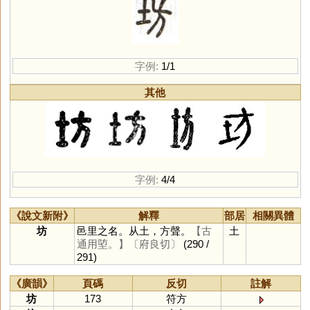
字例:
1/1
其他
字例:
4/4
《說文新附》
解釋
部居
相關異體
坊
邑里之名。从土，方聲。
【古
土
通用埅。】
〔府良切〕
(290 /
291)
《廣韻》
頁碼
反切
註解
坊
173
符方