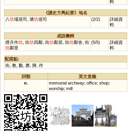
料
《讀史方輿紀要》地名
八
坊
場巡司, 塘
坊
巡司
(2/2)
詳細資
料
成語彙輯
煙月作
坊
, 街
坊
四鄰, 街
坊
鄰居, 街
坊
鄰舍, 街
(5/5)
詳細資
坊
鄰里
料
配搭點:
街
,
教
,
酤
,
磨
,
牌
,
作
詞類
英文意義
n.
memorial
archway
;
office
;
shop
;
worship
;
mill