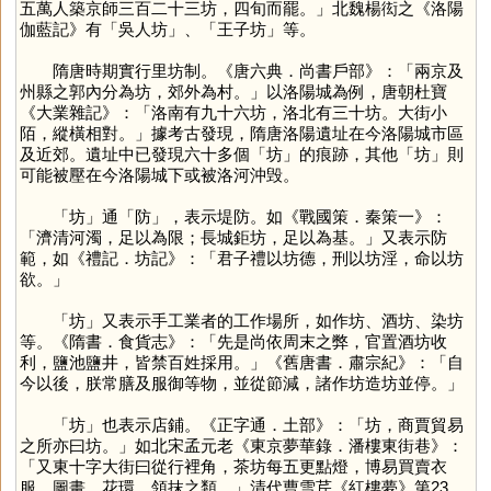
五萬人築京師三百二十三坊，四旬而罷。」北魏楊衒之《洛陽
伽藍記》有「吳人坊」、「王子坊」等。
隋唐時期實行里坊制。《唐六典．尚書戶部》：「兩京及
州縣之郭內分為坊，郊外為村。」以洛陽城為例，唐朝杜寶
《大業雜記》：「洛南有九十六坊，洛北有三十坊。大街小
陌，縱橫相對。」據考古發現，隋唐洛陽遺址在今洛陽城市區
及近郊。遺址中已發現六十多個「
坊
」的痕跡，其他「
坊
」則
可能被壓在今洛陽城下或被洛河沖毁。
「
坊
」通「
防
」，表示堤防。如《戰國策．秦策一》：
「濟清河濁，足以為限；長城鉅坊，足以為基。」又表示防
範，如《禮記．坊記》：「君子禮以坊德，刑以坊淫，命以坊
欲。」
「
坊
」又表示手工業者的工作場所，如作坊、酒坊、染坊
等。《隋書．食貨志》：「先是尚依周末之弊，官置酒坊收
利，鹽池鹽井，皆禁百姓採用。」《舊唐書．肅宗紀》：「自
今以後，朕常膳及服御等物，並從節減，諸作坊造坊並停。」
「
坊
」也表示店鋪。《正字通．土部》：「坊，商賈貿易
之所亦曰坊。」如北宋孟元老《東京夢華錄．潘樓東街巷》：
「又東十字大街曰從行裡角，茶坊每五更點燈，博易買賣衣
服、圖畫、花環、領抹之類。」清代曹雪芹《紅樓夢》第23