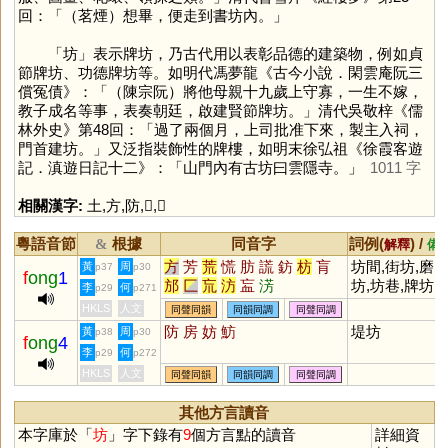
回：「（茗煙）想畢，便走到書坊內。」
「
坊
」表示牌坊，乃古代用以表彰品德的建築物，例如貞
節牌坊、功德牌坊等。如明代馮夢龍《古今小說．閑雲庵阮三
償冤債》：「（陳宗阮）將他母親十九歲上守寡，一生不嫁，
教子成名等事，表奏朝廷，啟建賢節牌坊。」清代吳敬梓《儒
林外史》第48回：「過了兩個月，上司批准下來，製主入祠，
門首建坊。」又泛指裝飾性的牌樓，如明末徐弘祖《徐霞客遊
記．滇遊日記十二》：「山門內有古坊曰雲隱寺。」
1011 字
相關漢字:
土
,
方
,
防
,
𨹛
,
𨸏
粵語音節
根據
同音字
詞例(
) /
&
解釋
備
方
芳
荒
慌
肪
謊
鈁
枋
肓
坊間,街坊,磨
黃
周
p37
p30
f
ong
1
邡
匚
巟
汸
衁
淓
坊,坊巷,牌坊,
李
何
p29
p271
染坊,工作坊
HKLS
人文
同聲同韻
同韻同調
同聲同調
防
房
妨
魴
堤坊
黃
周
p38
p30
f
ong
4
李
何
p29
p272
HKLS
人文
同聲同韻
同韻同調
同聲同調
其他方言讀音
本字庫於「
坊
」字下錄有
9
個方言點的讀音
詳細資