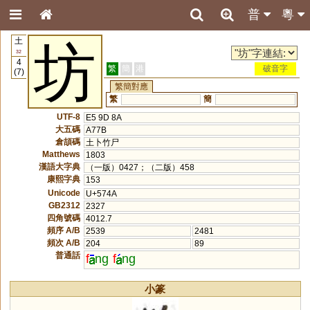
普
粵
土
坊
32
4
繁
簡
港
破音字
(7)
繁簡對應
繁
簡
UTF-8
E5 9D 8A
大五碼
A77B
倉頡碼
土卜竹尸
Matthews
1803
漢語大字典
（一版）0427；（二版）458
康熙字典
153
Unicode
U+574A
GB2312
2327
四角號碼
4012.7
頻序 A/B
2539
2481
頻次 A/B
204
89
普通話
f
ng
f
ng
小篆