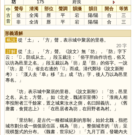
坊
175
府良
聲母
清濁
部位
聲調
韻攝
韻目
開合
等第
中
古
並
全濁
唇
平
宕
陽
/
陽
合
三
音
非
全清
唇
平
宕
陽
/
陽
合
三
形義通解
略說:
從「
土
」，「
方
」聲，表示城中聚居的里巷。
20 字
詳解:
從「
土
」，「
方
」聲。《說文》無「
坊
」，「
防
」字下
云：「𨹛，防或从土。」段玉裁注：「俗字所由作坊也，俗又
以坊為邑里之名。」段玉裁以為「
坊
」是「
防
」的俗字。一說
「
坊
」是「
𨹛
」省去右邊的「
𨸏
」而成。清代鄭珍《說文新附
考》：「漢人去『阜』移『土』成『坊』字，後人乃以為邑里
專名。」
「
坊
」表示城中聚居的里巷。《說文新附》：「坊，邑里
之名。从土，方聲。」如《北史．魏諸宗室傳》：「淮南人相
率投附者三千餘家，置之城東汝水之側，名曰歸義坊。」《舊
唐書．食貨志上》：「在邑居者為坊，在田野者為村。」
「里坊制」是古代一種都城規劃的形制，始於北魏，指把
城市劃分成一個個居住區，稱為「
坊
」。整個城市的「
坊
」呈
現棋盤式的分布。《魏書．世宗紀》：「九月丁酉，發畿內夫