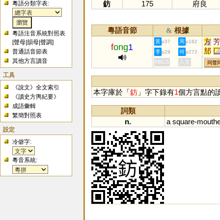
鈁
175
府良
粵語分類字表:
粵語音節
根據
&
粵語注音系統對照表
方
黃
周
[
聲母
|
韻母
|
聲調
]
p37
p182
f
ong
1
邡
普通話音節表
李
何
p29
p272
其他方言讀音
HKLS
人文
同聲
工具
《說文》全文索引
本字庫於「
鈁
」字下錄有
1
個方言點的
《讀史方輿紀要》
成語彙輯
詞類
繁簡對照表
n.
a
square
-
mouth
設定
冷僻字:
粵音系統: