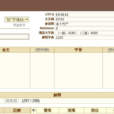
UTF-8
E9 88 81
大五碼
DC62
倉頡碼
金卜竹尸
單讀音字
Matthews
0
漢語大字典
（一版）4180；（二版）4500
康熙字典
1225
金文
(部件樹)
甲骨
(部
解釋
。
〔府良切〕
(297 / 298)
註解
中
聲母
清濁
部位