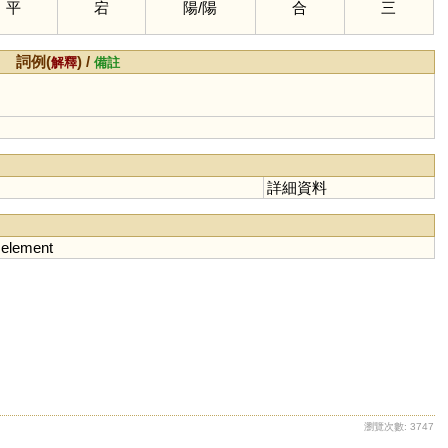
平
宕
陽
/
陽
合
三
詞例(
) /
解釋
備註
詳細資料
element
瀏覽次數: 3747