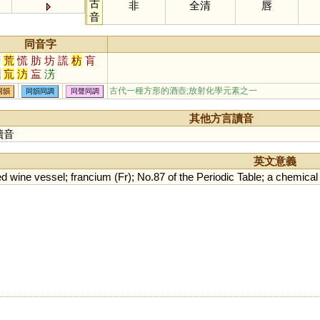
古
非
全清
唇
音
同音字
芳
荒
慌
肪
坊
謊
枋
肓
匚
巟
汸
衁
淓
古代一種方形的酒壺;放射化學元素之一
同韻
同韻同調
同聲同調
其他方言讀音
讀音
英文意義
ed
wine
vessel
;
francium
(
Fr
);
No
.
87
of
the
Periodic
Table
;
a
chemical