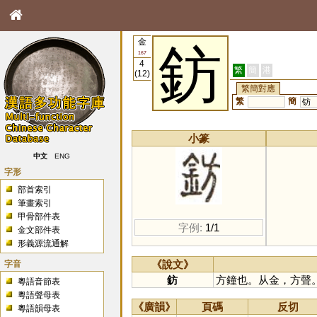
金
鈁
167
4
繁
簡
港
(12)
繁簡對應
繁
簡
钫
小篆
中文
ENG
字形
部首索引
筆畫索引
甲骨部件表
字例:
1/1
金文部件表
形義源流通解
字音
《說文》
鈁
方鐘也。从金，方聲
粵語音節表
粵語聲母表
《廣韻》
頁碼
反切
粵語韻母表