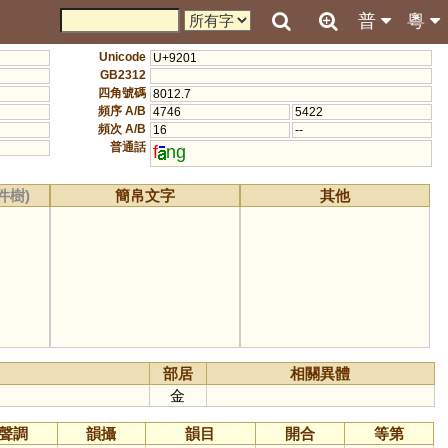
普
粵
Unicode
U+9201
GB2312
四角號碼
8012.7
頻序 A/B
4746
5422
頻次 A/B
16
--
普通話
f
ng
件樹)
簡帛文字
其他
部居
相關異體
金
聲調
韻攝
韻目
開合
等第