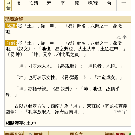
古
溪
次清
牙
平
臻
魂
/
魂
合
一
音
形義通解
略說:
從「
土
」，從「
申
」，《易》卦名，八卦之一，象徵
地。
25 字
詳解:
從「
土
」，從「
申
」，《易》卦名，八卦之一，象徵
地。《說文》：「地也，易之卦也。从土从申，土位在申。」
《易‧坤》：「坤。元亨，利牝馬之貞。」
「
坤
」可表示大地。《易‧說卦》：「坤也者，地也。」
「
坤
」也可表示女性。《易‧繫辭上》：「坤道成女。」
「
坤
」亦指母親。《易‧說卦》：「坤，地也，故稱乎
母。」
古以八卦定方位，西南方為「
坤
」。宋蘇軾〈寄題梅宣義
園亭〉：「我本放浪人，家寄西南坤。」
195 字
相關漢字:
土
,
申
粵語音節
根據
同音字
詞例(
) /
&
解釋
備