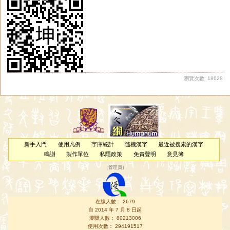
瀏覽次數: 18628
新手入門
使用凡例
字庫統計
隨機漢字
最近被搜索的漢字
鳴謝
製作單位
私隱政策
免責聲明
意見簿
（
管理員
）
在線人數： 2679
自 2014 年 7 月 8 日起
瀏覽人數： 80213006
使用次數： 294191517