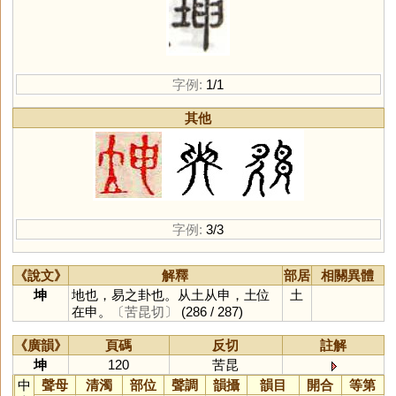
字例:
1/1
其他
字例:
3/3
《說文》
解釋
部居
相關異體
坤
地也，易之卦也。从土从申，土位
土
在申。
〔苦昆切〕
(286 / 287)
《廣韻》
頁碼
反切
註解
坤
120
苦昆
中
聲母
清濁
部位
聲調
韻攝
韻目
開合
等第