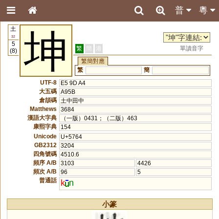
普
粵
土
坤
32
5
繁
簡
港
單讀音字
(8)
繁簡對應
繁
簡
UTF-8
E5 9D A4
大五碼
A95B
倉頡碼
土中田中
Matthews
3684
漢語大字典
（一版）0431；（二版）463
康熙字典
154
Unicode
U+5764
GB2312
3204
四角號碼
4510.6
頻序 A/B
3103
4426
頻次 A/B
96
5
普通話
k
n
小篆