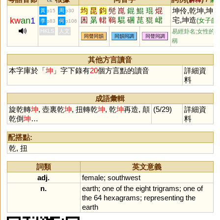
均
昆
鈞
髡
崑
錕
鯤
琨
焜
坤伶,乾坤,坤
黃
周
p15
p30
kw
an
1
囷
晜
輑
鶤
騉
碅
菎
猑
峮
宅,坤造
(女子的
李
何
p83
p106
八字)
HKLS
人文
易經卦名;女性的
同聲同韻
同韻同調
同聲同調
稱
其他方言讀音
本字庫於「
坤
」字下錄有
20
個方言點的讀音
詳細資
料
成語彙輯
旋乾轉
坤
, 壺裏乾
坤
, 扭轉乾
坤
, 乾
坤
再造, 顛
(5/29)
詳細資
乾倒
坤
…
料
配搭點:
乾
,
扭
詞類
英文意義
adj.
female
;
southwest
n.
earth
;
one
of
the
eight
trigrams
;
one
of
the
64
hexagrams
;
representing
the
earth