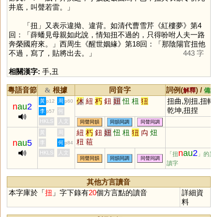
井底，叫聲若雷。」
「
扭
」又表示違拗、違背。如清代曹雪芹《紅樓夢》第4
回：「薛蟠見母親如此說，情知扭不過的，只得吩咐人夫一路
奔榮國府來。」西周生《醒世姻緣》第18回：「那陰陽官扭他
不過，寫了，貼將出去。」
443 字
相關漢字:
手
,
丑
粵語音節
根據
同音字
詞例(
) /
&
解釋
備註
休
紐
朽
鈕
妞
忸
杻
狃
扭曲,別扭,扭轉
黃
周
p12
p60
n
au
2
乾坤,扭捏
李
何
p57
HKLS
人文
同聲同韻
同韻同調
同聲同調
紐
朽
鈕
妞
忸
杻
狃
禸
炄
黃
周
粈
莥
n
au
5
李
何
p84
n
au
2
HKLS
人文
「扭
」的異
同聲同韻
同韻同調
同聲同調
讀字
其他方言讀音
本字庫於「
扭
」字下錄有
20
個方言點的讀音
詳細資
料