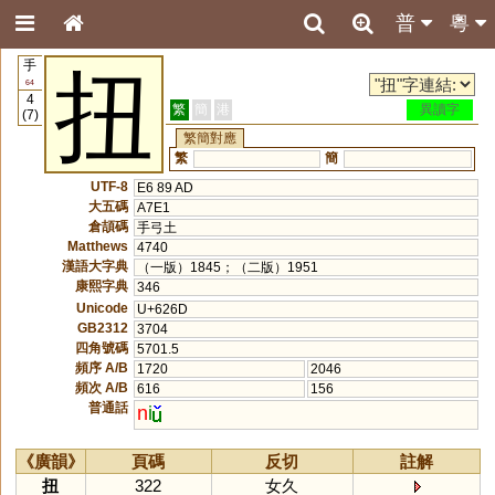
普
粵
手
扭
64
4
繁
簡
港
異讀字
(7)
繁簡對應
繁
簡
UTF-8
E6 89 AD
大五碼
A7E1
倉頡碼
手弓土
Matthews
4740
漢語大字典
（一版）1845；（二版）1951
康熙字典
346
Unicode
U+626D
GB2312
3704
四角號碼
5701.5
頻序 A/B
1720
2046
頻次 A/B
616
156
普通話
n
i
《廣韻》
頁碼
反切
註解
扭
322
女久