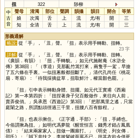
扭
322
陟柳
聲母
清濁
部位
聲調
韻攝
韻目
開合
等第
中
古
娘
次濁
舌
上
流
尤
/
有
開
三
音
知
全清
舌
上
流
尤
/
有
開
三
形義通解
略說:
從「
手
」，「
丑
」聲。「
扭
」表示用手轉動、扭轉。
23 字
詳解:
從「
手
」，「
丑
」聲。「
扭
」表示用手轉動、扭轉。
《廣韻．有韻》：「扭，手轉貌。」如元代施耐庵《水滸全
傳》第38回：「（李逵）見那亂竹篙打來，兩隻手一駕，早搶
了五六條在手裏。一似扭蔥般都扭斷了。」清代孔尚任《桃花
扇．寄扇》：「待我採摘盆草，扭取鮮汁，權當顏色罷。」
「
扭
」引申表示轉動身體、扭擺。如元代王實甫《西廂
記》第一本第四折：「扭捏著身子兒百般做作，來往向人前，
賣弄俊俏。」吳承恩《西遊記》第3回：「把那萬里之遙，只當
庭闈之路，所謂點頭徑過三千里，扭腰八百有餘程。」
「
扭
」也表示揪住。《正字通．手部》：「扭，手縛也。
今俗謂揪為扭。」如明代馮夢龍《醒世恒言．錢秀才錯占鳳凰
儔》：「結末兩家家人，扭做一團廝打。」《明史．列女傳．
邵氏》：「賊下井扶之，李披髮破面罵不已，扭其衣欲令併死