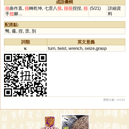
成語彙輯
扭
曲作直,
扭
轉乾坤, 七歪八
扭
,
扭
扭
捏捏,
扭
(5/21)
詳細資
手
扭
腳…
料
配搭點:
彆
,
癟
,
捏
,
歪
,
別
詞類
英文意義
v.
turn
,
twist
,
wrench
,
seize
,
grasp
瀏覽次數: 14193