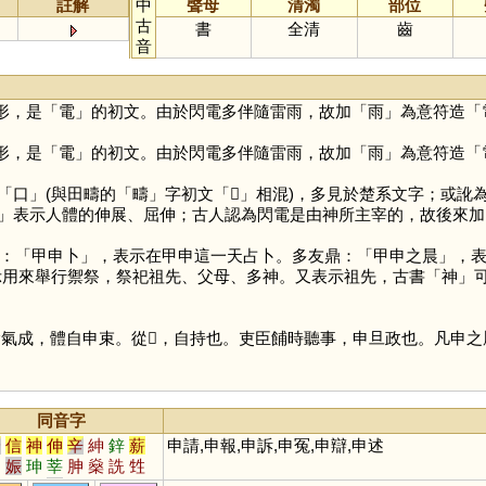
註解
中
聲母
清濁
部位
古
書
全清
齒
音
形，是「
電
」的初文。由於閃電多伴隨雷雨，故加「
雨
」為意符造「
形，是「
電
」的初文。由於閃電多伴隨雷雨，故加「
雨
」為意符造「
「
口
」(與田疇的「
疇
」字初文「
𠃬
」相混)，多見於楚系文字；或訛
」表示人體的伸展、屈伸；古人認為閃電是由神所主宰的，故後來加
：「甲申卜」，表示在甲申這一天占卜。多友鼎：「甲申之晨」，
表示用來舉行禦祭，祭祀祖先、父母、多神。又表示祖先，古書「
神
」
氣成，體自申束。從𦥑，自持也。吏臣餔時聽事，申旦政也。凡申之屬
同音字
身
信
神
伸
辛
紳
鋅
薪
申請,申報,申訴,申冤,申辯,申述
砷
娠
珅
莘
胂
燊
詵
甡