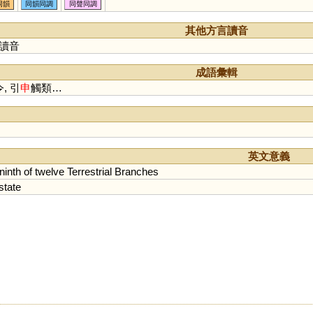
眒
阠
柛
嫀
妽
峷
槂
駪
同韻
同韻同調
同聲同調
籸
氠
屾
侁
其他方言讀音
讀音
成語彙輯
, 引
申
觸類…
英文意義
ninth
of
twelve
Terrestrial
Branches
state