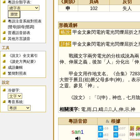
《廣韻》
頁碼
反切
粵語分類字表:
申
102
失人
粵語注音系統對照表
形義通解
[
聲母
|
韻母
|
聲調
]
略說:
甲金文象閃電的電光閃爍屈折之
普通話音節表
其他方言讀音
詳解:
甲金文象閃電的電光閃爍屈折之
工具
戰國文字兩旁電光的分枝或訛為兩
《說文》全文索引
伸、伸展之義，後加「
人
」分化出「
伸
《讀史方輿紀要》
成語彙輯
甲金文用作地支名。《合集》7283
繁簡對照表
大禦于厥且(祖)厥父母多申(神)」，
設定
之靈。參見「
神
」。
冷僻字:
《說文》：「𦥔(申)，神也，七月陰
粵音系統:
相關漢字:
電
,
雨
,
口
,
疇
,
𠃬
,
𦥑
,
人
,
伸
,
示
,
神
粵語音節
根據
&
新
黃
周
p16
p107
s
an
1
呻
李
何
p83
p110