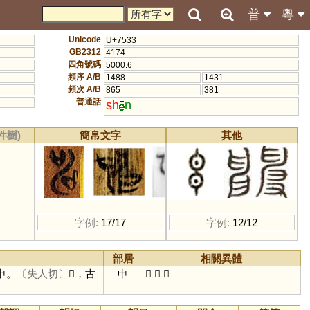
普
粵
Unicode
U+7533
GB2312
4174
四角號碼
5000.6
頻序 A/B
1488
1431
頻次 A/B
865
381
普通話
sh
n
件樹)
簡帛文字
其他
字例:
17/17
字例:
12/12
部居
相關異體
申。
〔失人切〕
𠵓，古
申
𦥔
𠵓
𢑚