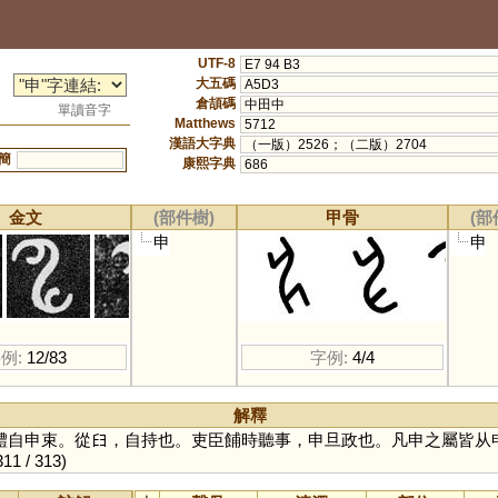
UTF-8
E7 94 B3
大五碼
A5D3
倉頡碼
中田中
單讀音字
Matthews
5712
漢語大字典
（一版）2526；（二版）2704
簡
康熙字典
686
金文
(部件樹)
甲骨
(部
申
申
例:
12/83
字例:
4/4
解釋
體自申束。從𦥑，自持也。吏臣餔時聽事，申旦政也。凡申之屬皆从
311 / 313)