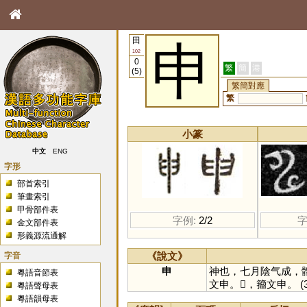
田
申
102
0
繁
簡
港
(5)
繁簡對應
繁
小篆
中文
ENG
字形
部首索引
筆畫索引
甲骨部件表
字例:
2/2
字
金文部件表
形義源流通解
字音
《說文》
申
神也，七月陰气成，
粵語音節表
文申。𢑚，籀文申。
(
粵語聲母表
粵語韻母表