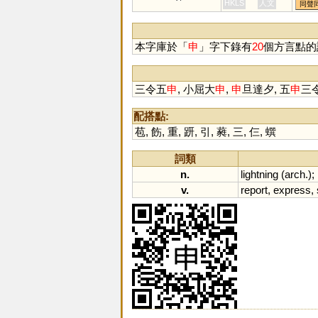
鯓
HKLS
人文
同聲
兟
本字庫於「
申
」字下錄有
20
個方言點的
三令五
申
, 小屈大
申
,
申
旦達夕, 五
申
三令
配搭點:
苞
,
飭
,
重
,
趼
,
引
,
蕤
,
三
,
仨
,
蟤
詞類
n.
lightning
(
arch
.);
v.
report
,
express
,