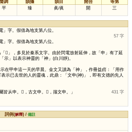
聲調
韻攝
韻目
開合
等第
平
臻
眞
/
眞
開
三
電
」字。假借為地支第八位。
57 字
電
」字。假借為地支第八位。
為「
𦥑
」，多見於秦系文字。由於閃電放射延伸，故「
申
」有了延
「
示
」以表示神靈的「
神
」(白川靜)。
表示在甲申這一天的早晨。金文又讀為「
神
」，作冊益卣：「用作
可表示已去世的人的靈魂，此鼎：「文申(神)」，即有文德的先人
皆从申。𠵓，古文申。𢑚，籒文申。」
431 字
詞例(
) /
解釋
備註