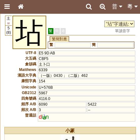
普
粵
土
坫
32
5
繁
簡
港
單讀音字
(8)
繁簡對應
繁
簡
UTF-8
E5 9D AB
大五碼
CBF5
倉頡碼
土卜口
Matthews
6339
漢語大字典
（一版）0430；（二版）462
康熙字典
154
Unicode
U+576B
GB2312
5967
四角號碼
4116.0
頻序 A/B
6090
5422
頻次 A/B
3
--
普通話
d
i
n
小篆