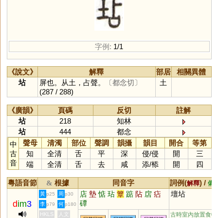
字例:
1/1
《說文》
解釋
部居
相關異體
坫
屏也。从土，占聲。
〔都念切〕
土
(287 / 288)
《廣韻》
頁碼
反切
註解
坫
218
知林
坫
444
都念
聲母
清濁
部位
聲調
韻攝
韻目
開合
等第
中
古
知
全清
舌
平
深
侵
/
侵
開
三
音
端
全清
舌
去
咸
添
/
㮇
開
四
粵語音節
根據
同音字
詞例(
) /
&
解釋
備
店
墊
惦
玷
簟
踮
阽
扂
痁
壇坫
黃
周
p25
p30
d
im
3
磹
李
何
p79
p180
HKLS
人文
古時室內放置食物