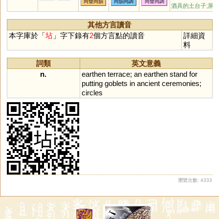
同聲同韻
同韻同調
同聲同調
酒具的土台子;屏
其他方言讀音
本字庫於「
坫
」字下錄有
2
個方言點的讀音
詳細資
料
詞類
英文意義
n.
earthen
terrace
;
an
earthen
stand
for
putting
goblets
in
ancient
ceremonies
;
circles
瀏覽次數: 4333