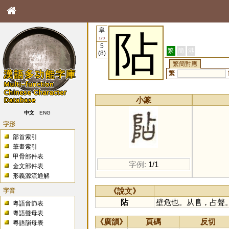
阜
阽
170
5
繁
簡
港
(8)
繁簡對應
繁
小篆
中文
ENG
字形
部首索引
筆畫索引
甲骨部件表
字例:
1/1
金文部件表
形義源流通解
字音
《說文》
阽
壁危也。从𨸏，占聲
粵語音節表
粵語聲母表
《廣韻》
頁碼
反切
粵語韻母表