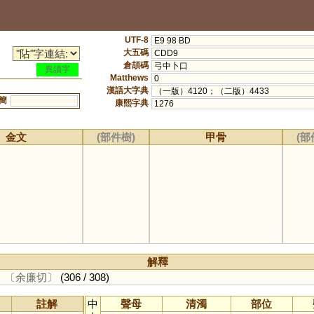
UTF-8
E9 98 BD
大五碼
CDD9
倉頡碼
弓中卜口
異讀字
Matthews
0
漢語大字典
（一版）4120；（二版）4433
簡
康熙字典
1276
金文
(部件樹)
甲骨
(部
解釋
。
〔余廉切〕
(306 / 308)
註解
中
聲母
清濁
部位