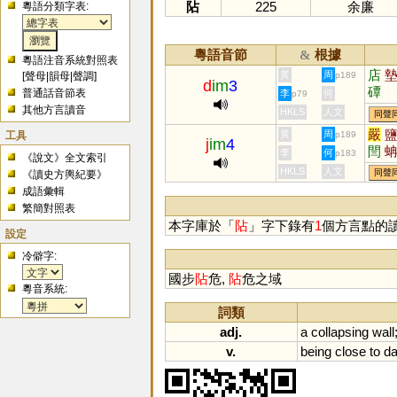
阽
225
余廉
粵語分類字表:
粵語音節
根據
&
粵語注音系統對照表
店
黃
周
[
聲母
|
韻母
|
聲調
]
p189
d
im
3
磹
普通話音節表
李
何
p79
其他方言讀音
HKLS
人文
同聲
嚴
工具
黃
周
p189
j
im
4
閆
李
何
p183
《說文》全文索引
壛
HKLS
人文
同聲
《讀史方輿紀要》
成語彙輯
繁簡對照表
本字庫於「
阽
」字下錄有
1
個方言點的
設定
冷僻字:
國步
阽
危,
阽
危之域
粵音系統:
詞類
adj.
a
collapsing
wall
v.
being
close
to
da