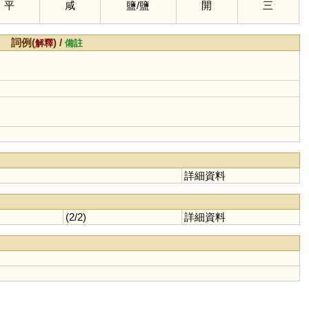
平
咸
鹽
/
鹽
開
三
詞例(
) /
解釋
備註
詳細資料
(2/2)
詳細資料