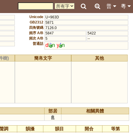
普
粵
Unicode
U+963D
GB2312
5871
四角號碼
7126.0
頻序 A/B
5847
5422
頻次 A/B
5
--
普通話
d
i
n
y
n
件樹)
簡帛文字
其他
部居
相關異體
𨸏
聲調
韻攝
韻目
開合
等第