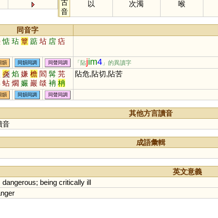
古
以
次濁
喉
音
同音字
墊
惦
玷
簟
踮
坫
扂
痁
j
im
4
「阽
」的異讀字
同韻
同韻同調
同聲同調
鹽
炎
焰
嫌
檐
閻
髯
芫
阽危,阽切,阽苦
蚺
蛅
爓
孍
巖
燄
袡
柟
呥
簷
同韻
同韻同調
同聲同調
其他方言讀音
讀音
成語彙輯
英文意義
;
dangerous
;
being
critically
ill
nger