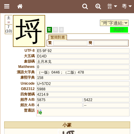
普
粵
土
埒
32
7
繁
簡
港
異讀字
(10)
繁簡對應
繁
簡
UTF-8
E5 9F 92
大五碼
D14D
倉頡碼
土月木戈
Matthews
0
漢語大字典
（一版）0446；（二版）478
康熙字典
158
Unicode
U+57D2
GB2312
5988
四角號碼
4214.9
頻序 A/B
5875
5422
頻次 A/B
4
--
普通話
l
i
小篆