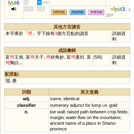
l
yut
6
李
何
p389
l
yut
3
HKLS
人文
「埒
」的
同聲同韻
同韻同調
同聲同調
讀字
其他方言讀音
本字庫於「
埒
」字下錄有
3
個方言點的讀音
詳細資
料
成語彙輯
富
埒
王侯, 富
埒
天子,
埒
材角妙, 富
埒
素封, 富
(5/6)
詳細資
埒
陶白…
料
配搭點:
堳
,
塍
詞類
英文意義
adj.
same
,
identical
classifier
numerary
adjunct
for
lump
i
.
e
.
gold
n.
toe
wall
;
raised
path
between
crop
fields
;
margin
;
water
flow
on
the
mountains
;
ancient
name
of
a
place
in
Shanxi
province