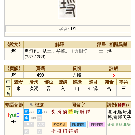
字例:
1/1
《說文》
解釋
部居
相關異體
埒
卑垣也。从土，寽聲。
〔力輟切〕
土
埓
(287 / 288)
《廣韻》
頁碼
反切
註解
埒
499
力輟
中
聲母
清濁
部位
聲調
韻攝
韻目
開合
等第
古
來
次濁
舌
入
山
仙
/
薛
合
三
音
粵語音節
根據
同音字
詞例(
) /
&
解釋
備
劣
捋
酹
寽
哷
脟
鋝
壝埒,塍埒,相
黃
周
p53
p31
l
yut
3
埒,富埒天子
(
李
何
p139
記•平準書)
HKLS
人文
矮牆;界線;相等
同聲同韻
同韻同調
同聲同調
劣
捋
脟
鋝
蛶
黃
周