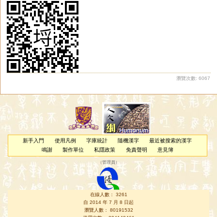
瀏覽次數: 6067
新手入門
使用凡例
字庫統計
隨機漢字
最近被搜索的漢字
鳴謝
製作單位
私隱政策
免責聲明
意見簿
（
管理員
）
在線人數： 3261
自 2014 年 7 月 8 日起
瀏覽人數： 80191532