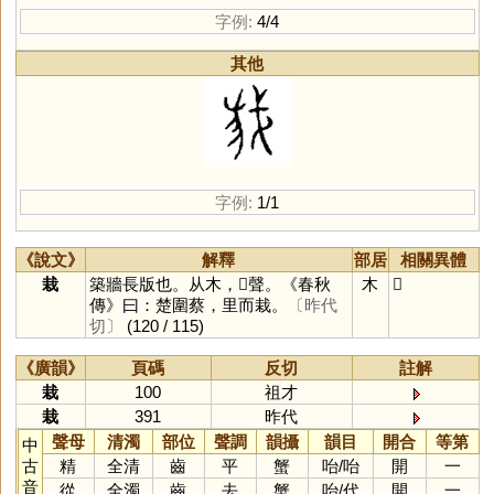
字例:
4/4
其他
字例:
1/1
《說文》
解釋
部居
相關異體
栽
築牆長版也。从木，𢦒聲。《春秋
木
𣒭
傳》曰：楚圍蔡，里而栽。
〔昨代
切〕
(120 / 115)
《廣韻》
頁碼
反切
註解
栽
100
祖才
栽
391
昨代
聲母
清濁
部位
聲調
韻攝
韻目
開合
等第
中
古
精
全清
齒
平
蟹
咍
/
咍
開
一
音
從
全濁
齒
去
蟹
咍
/
代
開
一