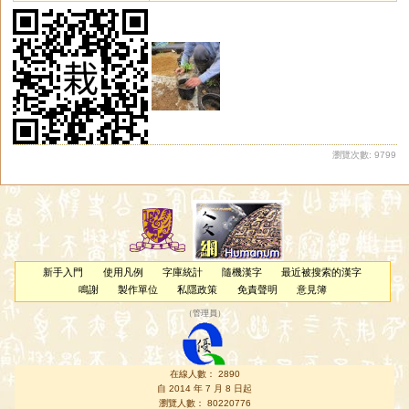
瀏覽次數: 9799
新手入門
使用凡例
字庫統計
隨機漢字
最近被搜索的漢字
鳴謝
製作單位
私隱政策
免責聲明
意見簿
（
管理員
）
在線人數： 2890
自 2014 年 7 月 8 日起
瀏覽人數： 80220776