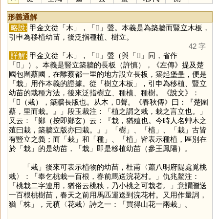
形義通解
略說:
甲金文從「
木
」，「
𢦔
」聲。本義是為築牆而豎立木板，
引申為移植幼苗，後泛指種植、樹立。
42 字
詳解:
甲金文從「
木
」，「
𢦔
」聲（與「
𢦒
」同，省作
「
𢦏
」）。本義是豎立築牆的長板（許慎），《左傳》提及楚
國包圍蔡國，在離蔡都一里的地方設立長板，築起堡壘，便是
「
栽
」用作本義的證據。從「樹立木板」，引申為移植、豎立
幼苗的栽種方法，後來泛指樹立、種植、種樹。《說文》：
「𣒭（栽），築牆長版也。从木，𢦒聲。《春秋傳》曰：『楚圍
蔡，里而栽。』」段玉裁注：「植之謂之栽，栽之言立也。」
又云：「鄭（按即鄭玄）云：『栽，猶殖也。今時人名艸木之
殖曰栽，築牆立版亦曰栽。』」「
樹
」、「
植
」、「
栽
」古皆
有豎立之義；而「
栽
」和「
種
」、「
植
」皆表示種植，區別在
於「
栽
」的是幼苗，「
栽
」即是移植幼苗（參王鳳陽）。
「
栽
」後來可表示植物的幼苗，杜甫〈蕭八明府隄處覓桃
栽〉：「奉乞桃栽一百根，春前馬送浣花村。」仇兆鰲注：
「桃栽二字連用，猶俗云桃秧，乃小桃之可栽者。」意謂贈送
一百根桃樹苗，春天之前用馬匹運送到浣花村。又用作量詞，
猶「
株
」，元稹〈花栽〉詩之一：「買得山花一兩栽」。