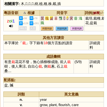
相關漢字:
木
,
𢦔
,
𢦒
,
𢦏
,
樹
,
植
,
種
,
株
,
載
,
插
粵語音節
根據
同音字
詞例(
) /
&
解釋
備
災
哉
甾
菑
𢦏
𡿧
𢦔
灾
葘
渽
栽培,栽種,栽
黃
周
p36
p76
z
oi
1
賳
花,盆栽
李
何
p128
p261
HKLS
人文
同聲同韻
同韻同調
同聲同調
其他方言讀音
本字庫於「
栽
」字下錄有
18
個方言點的讀音
詳細資
料
成語彙輯
有意
栽
花花不發，無心插柳柳成陰, 前人
栽
(5/9)
詳細資
樹，後人乘涼, 自出心
栽
, 倒
栽
蔥, 石上
栽
料
桑…
配搭點:
盆
,
贓
詞類
英文意義
n.
year
v.
grow
,
plant
,
flourish
,
care