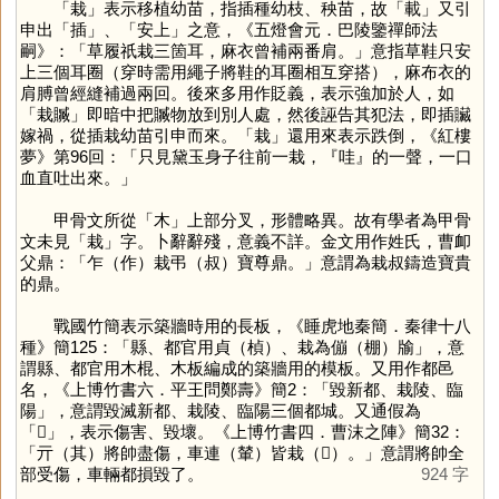
「
栽
」表示移植幼苗，指插種幼枝、秧苗，故「
載
」又引
申出「
插
」、「安上」之意，《五燈會元．巴陵鑒禪師法
嗣》：「草履祇栽三箇耳，麻衣曾補兩番肩。」意指草鞋只安
上三個耳圈（穿時需用繩子將鞋的耳圈相互穿搭），麻布衣的
肩膊曾經縫補過兩回。後來多用作貶義，表示強加於人，如
「栽贓」即暗中把贓物放到別人處，然後誣告其犯法，即插贜
嫁禍，從插栽幼苗引申而來。「
栽
」還用來表示跌倒，《紅樓
夢》第96回：「只見黛玉身子往前一栽，『哇』的一聲，一口
血直吐出來。」
甲骨文所從「
木
」上部分叉，形體略異。故有學者為甲骨
文未見「
栽
」字。卜辭辭殘，意義不詳。金文用作姓氏，曹卹
父鼎：「乍（作）栽弔（叔）寶尊鼎。」意謂為栽叔鑄造寶貴
的鼎。
戰國竹簡表示築牆時用的長板，《睡虎地秦簡．秦律十八
種》簡125：「縣、都官用貞（楨）、栽為傰（棚）牏」，意
謂縣、都官用木棍、木板編成的築牆用的模板。又用作都邑
名，《上博竹書六．平王問鄭壽》簡2：「毀新都、栽陵、臨
陽」，意謂毀滅新都、栽陵、臨陽三個都城。又通假為
「
𢦔
」，表示傷害、毀壞。《上博竹書四．曹沫之陣》簡32：
「亓（其）將帥盡傷，車連（輦）皆栽（𢦔）。」意謂將帥全
部受傷，車輛都損毀了。
924 字