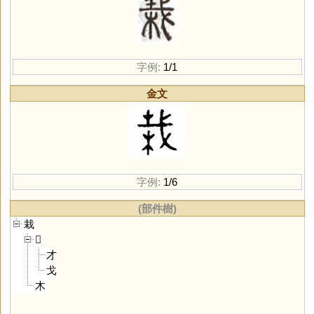
字例:
1/1
金文
字例:
1/6
(部件樹)
栽
𢦔
才
戈
木