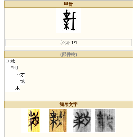
甲骨
字例:
1/1
(部件樹)
栽
𢦔
才
戈
木
簡帛文字