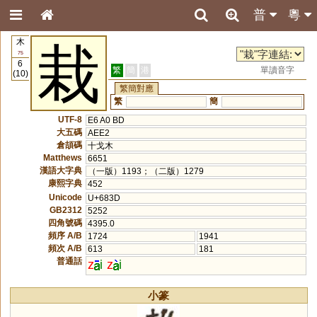
普
粵
木
栽
75
6
繁
簡
港
單讀音字
(10)
繁簡對應
繁
簡
UTF-8
E6 A0 BD
大五碼
AEE2
倉頡碼
十戈木
Matthews
6651
漢語大字典
（一版）1193；（二版）1279
康熙字典
452
Unicode
U+683D
GB2312
5252
四角號碼
4395.0
頻序 A/B
1724
1941
頻次 A/B
613
181
普通話
z
i
z
i
小篆