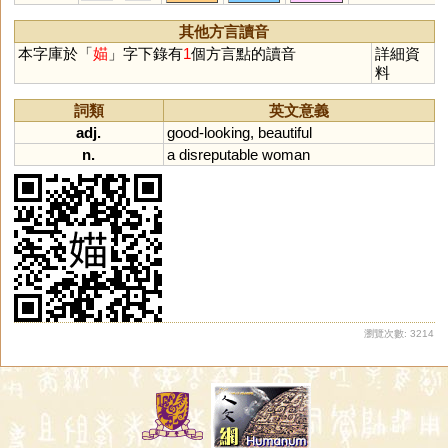
其他方言讀音
本字庫於「
媌
」字下錄有
1
個方言點的讀音
詳細資
料
詞類
英文意義
adj.
good
-
looking
,
beautiful
n.
a
disreputable
woman
瀏覽次數: 3214