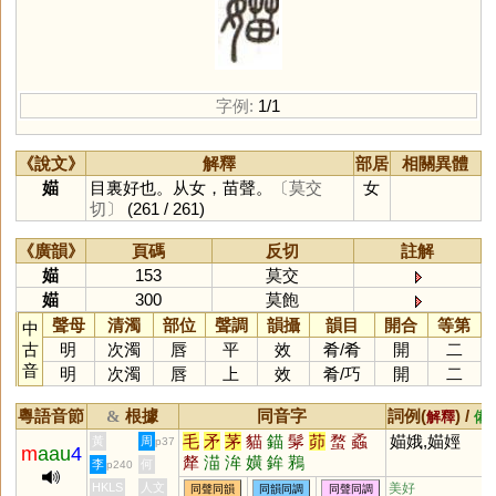
字例:
1/1
《說文》
解釋
部居
相關異體
媌
目裏好也。从女，苗聲。
〔莫交
女
切〕
(261 / 261)
《廣韻》
頁碼
反切
註解
媌
153
莫交
媌
300
莫飽
聲母
清濁
部位
聲調
韻攝
韻目
開合
等第
中
古
明
次濁
唇
平
效
肴
/
肴
開
二
音
明
次濁
唇
上
效
肴
/
巧
開
二
粵語音節
根據
同音字
詞例(
) /
&
解釋
備
毛
矛
茅
貓
錨
髳
茆
蝥
蟊
媌娥,媌娙
黃
周
p37
m
aau
4
犛
渵
洠
嫹
鉾
鶜
李
何
p240
HKLS
人文
美好
同聲同韻
同韻同調
同聲同調