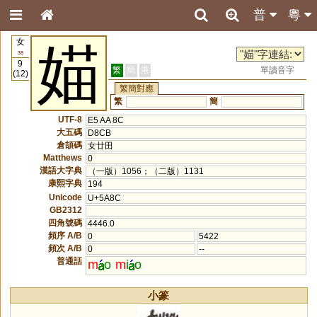
普
粵
女
媌
38
9
繁
簡
港
單讀音字
(12)
繁簡對應
繁
簡
UTF-8
E5 AA 8C
大五碼
D8CB
倉頡碼
女廿田
Matthews
0
漢語大字典
（一版）1056；（二版）1131
康熙字典
194
Unicode
U+5A8C
GB2312
四角號碼
4446.0
頻序 A/B
0
5422
頻次 A/B
0
--
普通話
m
o
m
i
o
小篆